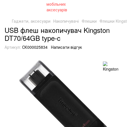
Гаджети, аксесуари
Накопичувачі
Флешки
Флешки Kings
USB флеш накопичувач Kingston
DT70/64GB type-c
Артикул:
СК000025834
Написати відгук