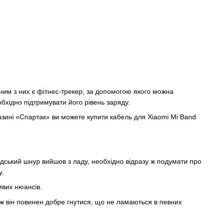
дним з них є фітнес-трекер, за допомогою якого можна
обхідно підтримувати його рівень заряду.
зині «Спартак» ви можете купити кабель для Xiaomi Mi Band
дський шнур вийшов з ладу, необхідно відразу ж подумати про
у.
ивих нюансів.
кож він повинен добре гнутися, що не ламаються в певних