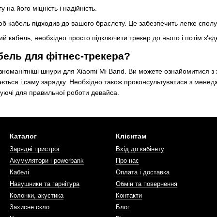
у на його міцність і надійність.
б кабель підходив до вашого браслету. Це забезпечить легке сполу
й кабель, необхідно просто підключити трекер до нього і потім з'
бель для фітнес-трекера?
зноманітніші шнури для Xiaomi Mi Band. Ви можете ознайомитися з 
ається і саму зарядку. Необхідно також проконсультуватися з мене
ктуючі для правильної роботи девайса.
Каталог
Клієнтам
Зарядні пристрої
Вхід до кабінету
Акумулятори і powerbank
Про нас
Кабелі
Оплата і доставка
Навушники та гарнітура
Обмін та повернення
Колонки, акустика
Контакти
Захисне скло
Блог