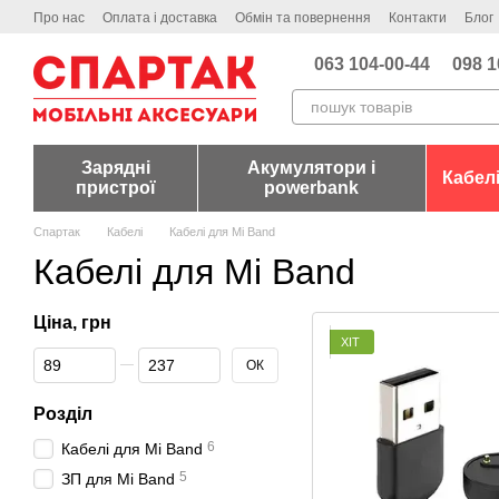
Перейти до основного контенту
Про нас
Оплата і доставка
Обмін та повернення
Контакти
Блог
063 104-00-44
098 1
Зарядні
Акумулятори і
Кабел
пристрої
powerbank
Спартак
Кабелі
Кабелі для Mi Band
Кабелі для Mi Band
Ціна, грн
ХІТ
Від Ціна, грн
До Ціна, грн
ОК
Розділ
6
Кабелі для Mi Band
5
ЗП для Mi Band