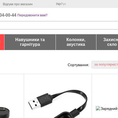
Укр
Рус
Відгуки про магазин
04-00-44
Передзвонити вам?
Навушники та
Колонки,
Захис
і
гарнітура
акустика
скло
за популярніс
Сортування: