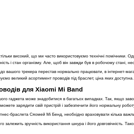
тільки високий, що ми часто використовуємо технічні помічники. О
ість і стан організму. Але, щоб він завжди був в робочому стані, не
до вашого трекера перестав нормально працювати, в інтернет-мага
нуємо великий асортимент проводів під браслет, ціна яких доступна.
оводів для Xiaomi Mi Band
ого гаджета може знадобитися в багатьох випадках. Так, якщо заво
 зможете зарядити свій пристрій і забезпечити його нормальну робот
тнес-браслета Сяомей Мі Бенд, необхідно враховувати кілька важл
го залежить зручність використання шнура і його довговічність. Та