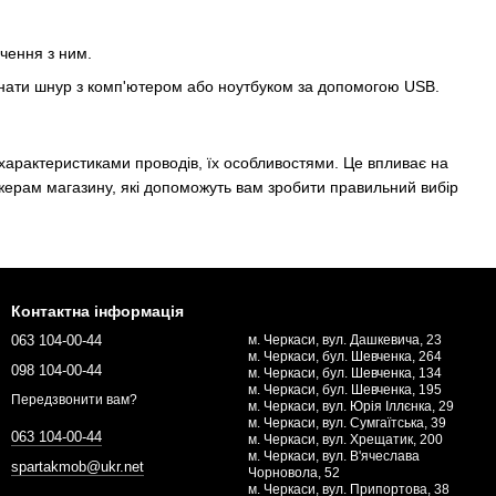
чення з ним.
єднати шнур з комп'ютером або ноутбуком за допомогою USB.
характеристиками проводів, їх особливостями. Це впливає на
джерам магазину, які допоможуть вам зробити правильний вибір
Контактна інформація
063 104-00-44
м. Черкаси, вул. Дашкевича, 23
м. Черкаси, бул. Шевченка, 264
098 104-00-44
м. Черкаси, бул. Шевченка, 134
м. Черкаси, бул. Шевченка, 195
Передзвонити вам?
м. Черкаси, вул. Юрія Іллєнка, 29
м. Черкаси, вул. Сумгаїтська, 39
063 104-00-44
м. Черкаси, вул. Хрещатик, 200
м. Черкаси, вул. В'ячеслава
spartakmob@ukr.net
Чорновола, 52
м. Черкаси, вул. Припортова, 38