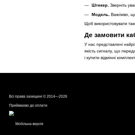
Штекер.
Зверніть уваг
Модель.
Важливо, що
Щоб використовувати таки
Де замовити ка
У нас представлені найрі
якість сигналу, що перед
і купити відмінні компле
Всі права захищені © 2014—2026
Приймаємо до оплати
Мобільна версія