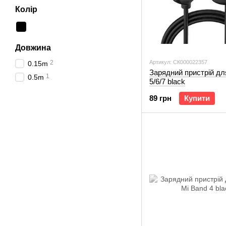
Колір
Довжина
2
Артикул: СК000022357
0.15m
Зарядний пристрій дл
1
0.5m
5/6/7 black
89 грн
Купити