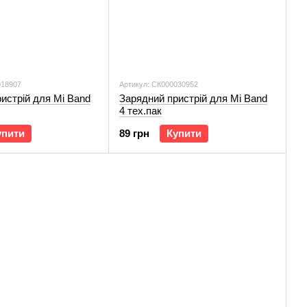
018907
Артикул: СК000030952
истрій для Mi Band
Зарядний пристрій для Mi Band
4 тех.пак
упити
89 грн
Купити