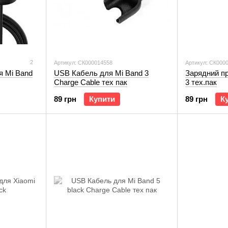
2
Артикул: СК000014558
Артикул: СК000
я Mi Band
USB Кабель для Mi Band 3
Зарядний пр
Charge Cable тех пак
3 тех.пак
89 грн
Купити
89 грн
К