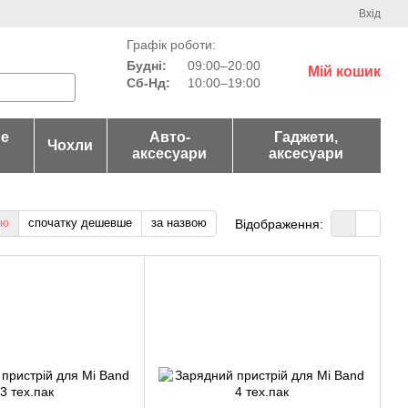
Вхід
Графік роботи:
Будні:
09:00–20:00
Мій кошик
Сб-Нд:
10:00–19:00
не
Авто-
Гаджети,
Чохли
аксесуари
аксесуари
тю
спочатку дешевше
за назвою
Відображення: