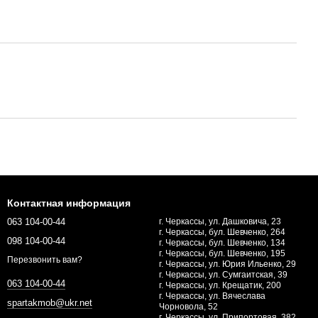
Контактная информация
063 104-00-44
г. Черкассы, ул. Дашковича, 23
г. Черкассы, бул. Шевченко, 264
098 104-00-44
г. Черкассы, бул. Шевченко, 134
г. Черкассы, бул. Шевченко, 195
Перезвонить вам?
г. Черкассы, ул. Юрия Ильенко, 29
г. Черкассы, ул. Сумгаитская, 39
063 104-00-44
г. Черкассы, ул. Крещатик, 200
г. Черкассы, ул. Вячеслава
spartakmob@ukr.net
Чорновола, 52
г. Черкассы, ул. Припортовая, 382