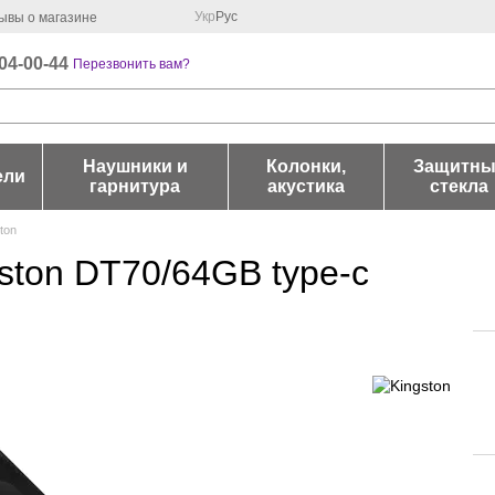
Укр
Рус
ывы о магазине
04-00-44
Перезвонить вам?
Наушники и
Колонки,
Защитны
ели
гарнитура
акустика
стекла
ton
ton DT70/64GB type-c