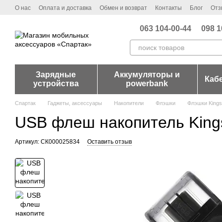
Перейти к основному контенту
О нас
Оплата и доставка
Обмен и возврат
Контакты
Блог
Отз
063 104-00-44
098 1
Зарядные
Аккумуляторы и
Каб
устройства
powerbank
Спартак
Гаджеты, аксессуары
Накопители
Флэшки
Флэшки Kings
USB флеш накопитель Kings
Артикул: СК000025834
Оставить отзыв