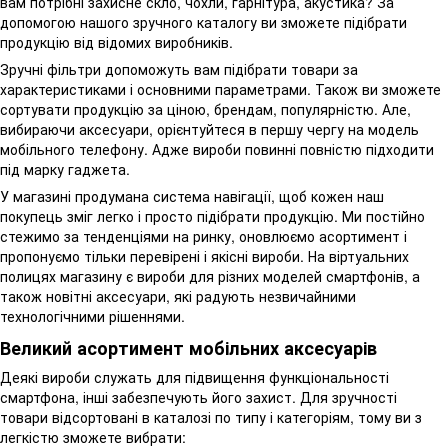
вам потрібні захисне скло, чохли, гарнітура, акустика? За
допомогою нашого зручного каталогу ви зможете підібрати
продукцію від відомих виробників.
Зручні фільтри допоможуть вам підібрати товари за
характеристиками і основними параметрами. Також ви зможете
сортувати продукцію за ціною, брендам, популярністю. Але,
вибираючи аксесуари, орієнтуйтеся в першу чергу на модель
мобільного телефону. Адже вироби повинні повністю підходити
під марку гаджета.
У магазині продумана система навігації, щоб кожен наш
покупець зміг легко і просто підібрати продукцію. Ми постійно
стежимо за тенденціями на ринку, оновлюємо асортимент і
пропонуємо тільки перевірені і якісні вироби. На віртуальних
полицях магазину є вироби для різних моделей смартфонів, а
також новітні аксесуари, які радують незвичайними
технологічними рішеннями.
Великий асортимент мобільних аксесуарів
Деякі вироби служать для підвищення функціональності
смартфона, інші забезпечують його захист. Для зручності
товари відсортовані в каталозі по типу і категоріям, тому ви з
легкістю зможете вибрати: