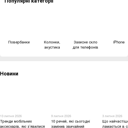
Популярні категорії
Повербанки
Колонки,
Захисне скло
iPhone
акустика
для телефонів
Новини
13 липня 2026
9 липня 2026
3 липня 2026
Тренди мобільних
10 речей, які сьогодні
Що найчастіш
аксесуарів, які з’явилися
замінив звичайний
ламається в с