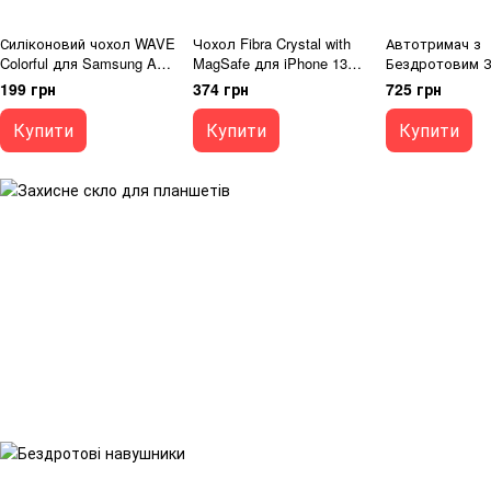
Силіконовий чохол WAVE
Чохол Fibra Crystal with
Автотримач з
Colorful для Samsung A17
MagSafe для iPhone 13
Бездротовим З
light purple Full Camera
clear
Tesseract GP-
199 грн
374 грн
725 грн
(TPU)
15W black
Купити
Купити
Купити