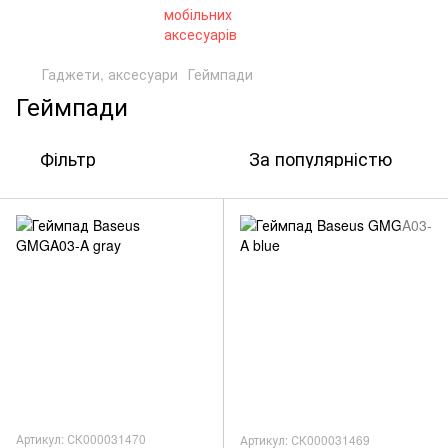
Гаджети, аксесуари
Геймпади
Геймпади
Фільтр
За популярністю
Артикул: СК000031470
Артикул: СК000031469