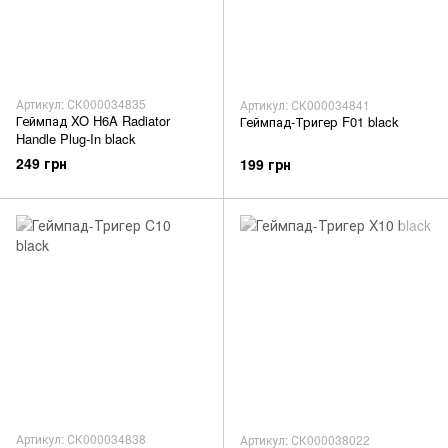
Артикул: СК000034835
Артикул: СК000034841
Геймпад XO H6A Radiator
Геймпад-Тригер F01 black
Handle Plug-In black
249 грн
199 грн
Артикул: СК000034838
Артикул: СК000038022