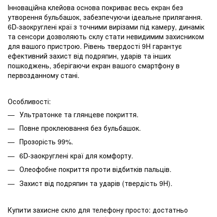
Інноваційна клейова основа покриває весь екран без
утворення бульбашок, забезпечуючи ідеальне прилягання.
6D-заокруглені краї з точними вирізами під камеру, динамік
та сенсори дозволяють склу стати невидимим захисником
для вашого пристрою. Рівень твердості 9H гарантує
ефективний захист від подряпин, ударів та інших
пошкоджень, зберігаючи екран вашого смартфону в
первозданному стані.
Особливості:
Ультратонке та глянцеве покриття.
Повне проклеювання без бульбашок.
Прозорість 99%.
6D-заокруглені краї для комфорту.
Олеофобне покриття проти відбитків пальців.
Захист від подряпин та ударів (твердість 9H).
Купити захисне скло для телефону просто: достатньо