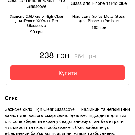
Захисне 2.5D скло High Clear
Накладка Gelius Metal Glass
для iPhone X/Xs/11 Pro
для iPhone 11Pro blue
Glasscove
165 грн
99 грн
238 грн
264 грн
Купити
Опис
Захисне скло
High Clear
Glasscove
— надійний та непомітний
захист для вашого смартфона. Ідеально підходить для тих,
хто хоче зберегти екран у бездоганному стані без втрати
чутливості та якості зображення. Скло забезпечує
ефективний бар’єр від подряпин, ударів і забруднень.