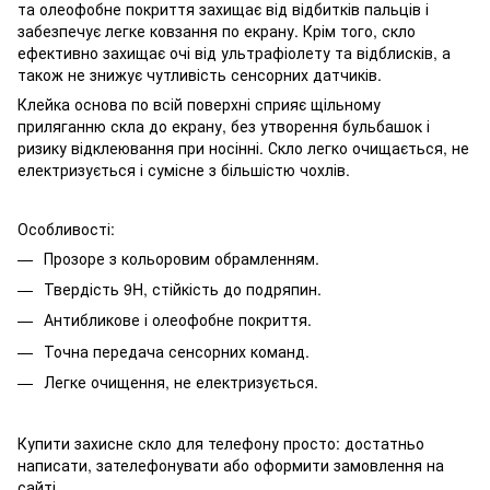
та олеофобне покриття захищає від відбитків пальців і
забезпечує легке ковзання по екрану. Крім того, скло
ефективно захищає очі від ультрафіолету та відблисків, а
також не знижує чутливість сенсорних датчиків.
Клейка основа по всій поверхні сприяє щільному
приляганню скла до екрану, без утворення бульбашок і
ризику відклеювання при носінні. Скло легко очищається, не
електризується і сумісне з більшістю чохлів.
Особливості:
Прозоре з кольоровим обрамленням.
Твердість 9H, стійкість до подряпин.
Антибликове і олеофобне покриття.
Точна передача сенсорних команд.
Легке очищення, не електризується.
Купити захисне скло для телефону просто: достатньо
написати, зателефонувати або оформити замовлення на
сайті.