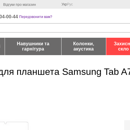
Укр
Рус
Відгуки про магазин
04-00-44
Передзвонити вам?
Навушники та
Колонки,
Захис
і
гарнітура
акустика
скло
для планшета Samsung Tab A7 L