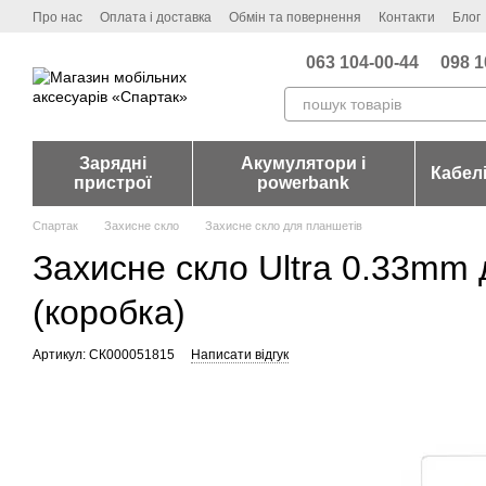
Перейти до основного контенту
Про нас
Оплата і доставка
Обмін та повернення
Контакти
Блог
063 104-00-44
098 1
Зарядні
Акумулятори і
Кабел
пристрої
powerbank
Спартак
Захисне скло
Захисне скло для планшетів
Захисне скло Ultra 0.33mm 
(коробка)
Артикул: СК000051815
Написати відгук