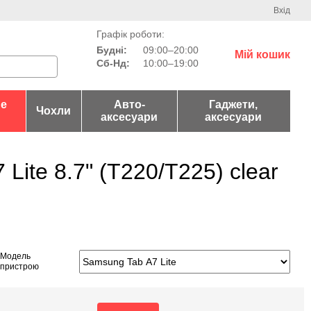
Вхід
Графік роботи:
Будні:
09:00–20:00
Мій кошик
Сб-Нд:
10:00–19:00
не
Авто-
Гаджети,
Чохли
аксесуари
аксесуари
ite 8.7" (T220/T225) clear
Модель
пристрою