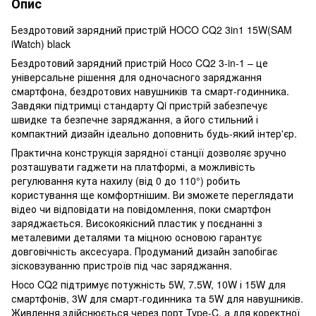
Опис
Бездротовий зарядний пристрiй HOCO CQ2 3in1 15W(SAM
iWatch) black
Бездротовий зарядний пристрій Hoco CQ2 3-in-1 – це
універсальне рішення для одночасного заряджання
смартфона, бездротових навушників та смарт-годинника.
Завдяки підтримці стандарту Qi пристрій забезпечує
швидке та безпечне заряджання, а його стильний і
компактний дизайн ідеально доповнить будь-який інтер'єр.
Практична конструкція зарядної станції дозволяє зручно
розташувати гаджети на платформі, а можливість
регулювання кута нахилу (від 0 до 110°) робить
користування ще комфортнішим. Ви зможете переглядати
відео чи відповідати на повідомлення, поки смартфон
заряджається. Високоякісний пластик у поєднанні з
металевими деталями та міцною основою гарантує
довговічність аксесуара. Продуманий дизайн запобігає
зісковзуванню пристроїв під час заряджання.
Hoco CQ2 підтримує потужність 5W, 7.5W, 10W і 15W для
смартфонів, 3W для смарт-годинника та 5W для навушників.
Живлення здійснюється через порт Type-C, а для коректної