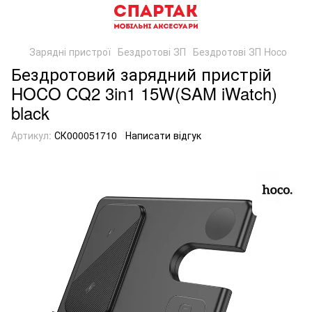
Зарядні пристрої
Бездротові ЗП
Бездротові ЗП Hoco
Бездротовий зарядний пристрiй
HOCO CQ2 3in1 15W(SAM iWatch)
black
Артикул:
СК000051710
Написати відгук