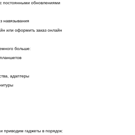
 с постоянными обновлениями
ез навязывания
айн или оформить заказ онлайн
немного больше:
 планшетов
ства, адаптеры
рнитуры
 и приводим гаджеты в порядок: