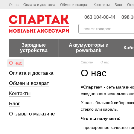
Перейти к основному контенту
О нас
Оплата и доставка
Обмен и возврат
Контакты
Блог
Отз
063 104-00-44
098 1
Зарядные
Аккумуляторы и
Каб
устройства
powerbank
О нас
Спартак
О нас
О нас
Оплата и доставка
Обмен и возврат
«Спартак»
- сеть магазин
Контакты
ежедневного использовани
У нас - большой вибор акс
Блог
стекло или кабель.
Отзывы о магазине
Что вы получаете:
- проверенное качество то