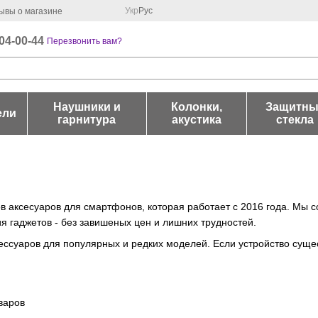
Укр
Рус
ывы о магазине
04-00-44
Перезвонить вам?
Наушники и
Колонки,
Защитны
ели
гарнитура
акустика
стекла
ов аксесуаров для смартфонов, которая работает с 2016 года. Мы с
я гаджетов - без завишеных цен и лишних трудностей.
ессуаров для популярных и редких моделей. Если устройство сущес
варов