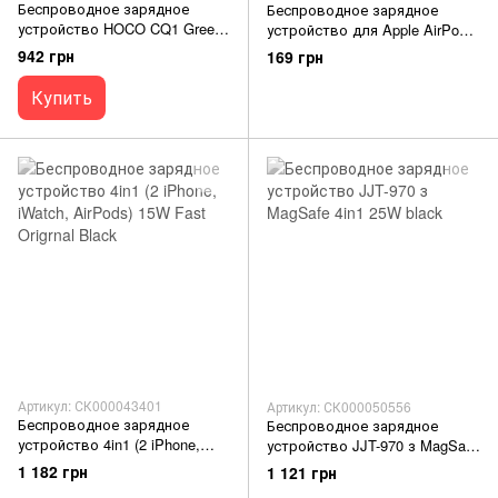
Беспроводное зарядное
Беспроводное зарядное
устройство HOCO CQ1 Greek
устройство для Apple AirPods
folding 3in1 (for iWatch) black
Wireless Charger
942 грн
169 грн
Купить
Артикул: СК000043401
Артикул: СК000050556
Беспроводное зарядное
Беспроводное зарядное
устройство 4in1 (2 iPhone,
устройство JJT-970 з MagSafe
iWatch, AirPods) 15W Fast
4in1 25W black
1 182 грн
1 121 грн
Origrnal Black