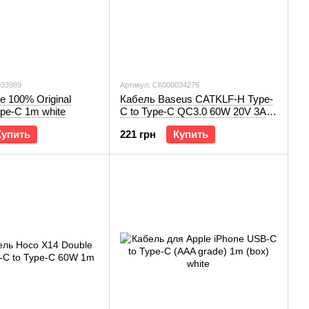
033989
Артикул: СК000034276
e 100% Original
Кабель Baseus CATKLF-H Type-
ype-C 1m white
C to Type-C QC3.0 60W 20V 3A
2m black/gray
Купить
221 грн
Купить