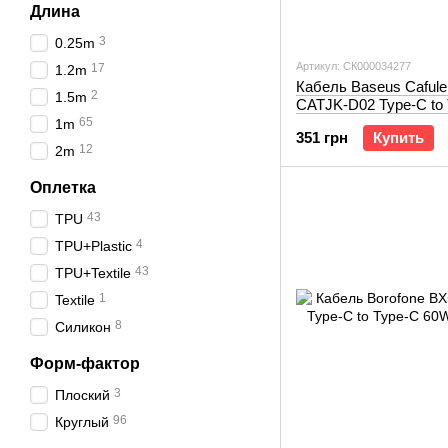
Длина
3
0.25m
Артикул: СК000034277
17
1.2m
Кабель Baseus Cafule
2
1.5m
CATJK-D02 Type-C to
100W 2m white
65
1m
351 грн
Купить
12
2m
Оплетка
43
TPU
4
TPU+Plastic
43
TPU+Textile
1
Textile
8
Силикон
Форм-фактор
3
Плоский
96
Круглый