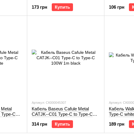
white
173 грн
Купить
106 грн
Артикул: СК000045307
Артикул: СК000
 Metal
Кабель Baseus Cafule Metal
Кабель Walk
 Type-C
CATJK--C01 Type-C to Type-C
Type-C whit
100W 1m black
314 грн
Купить
189 грн