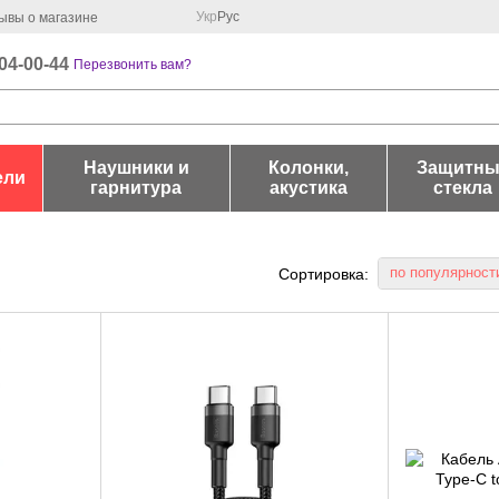
Укр
Рус
ывы о магазине
04-00-44
Перезвонить вам?
Наушники и
Колонки,
Защитны
ели
гарнитура
акустика
стекла
по популярност
Сортировка: