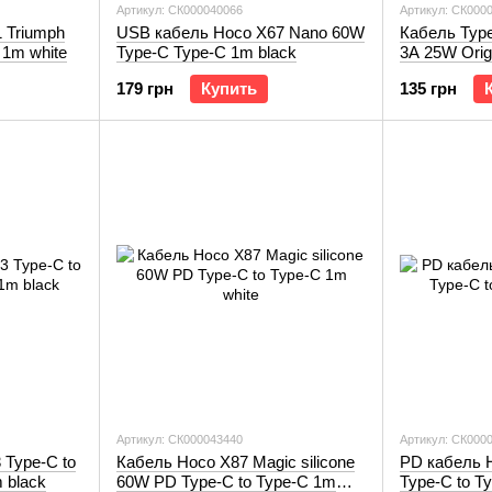
Артикул: СК000040066
Артикул: СК000
 Triumph
USB кабель Hoco X67 Nano 60W
Кабель Type
 1m white
Type-C Type-C 1m black
3A 25W Origi
179 грн
Купить
135 грн
Артикул: СК000043440
Артикул: СК000
 Type-C to
Кабель Hoco X87 Magic silicone
PD кабель 
 black
60W PD Type-C to Type-C 1m
Type-C to T