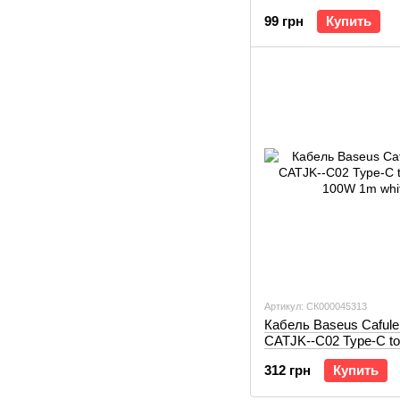
99 грн
Купить
Артикул: СК000045313
Кабель Baseus Cafule
CATJK--C02 Type-C to
100W 1m white
312 грн
Купить