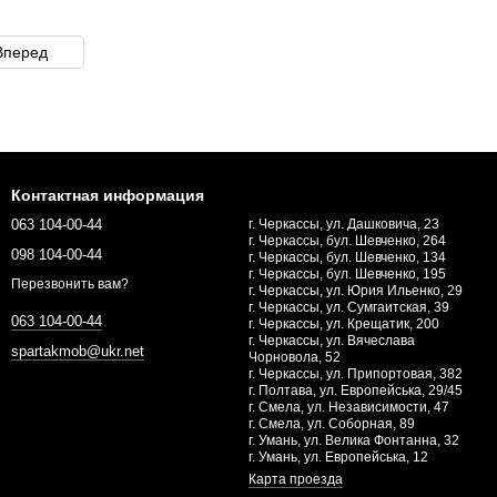
Вперед
Контактная информация
063 104-00-44
г. Черкассы, ул. Дашковича, 23
г. Черкассы, бул. Шевченко, 264
098 104-00-44
г. Черкассы, бул. Шевченко, 134
г. Черкассы, бул. Шевченко, 195
Перезвонить вам?
г. Черкассы, ул. Юрия Ильенко, 29
г. Черкассы, ул. Сумгаитская, 39
063 104-00-44
г. Черкассы, ул. Крещатик, 200
г. Черкассы, ул. Вячеслава
spartakmob@ukr.net
Чорновола, 52
г. Черкассы, ул. Припортовая, 382
г. Полтава, ул. Европейська, 29/45
г. Смела, ул. Независимости, 47
г. Смела, ул. Соборная, 89
г. Умань, ул. Велика Фонтанна, 32
г. Умань, ул. Европейська, 12
Карта проезда