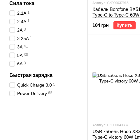
Сила тока
Артикул: СК000037913
Кабель Borofone BX51
1
2.1A
Type-C to Type-C 60W
1
2.4A
104 грн
Купить
3
2A
1
3.25А
41
3A
30
5А
3
6А
Быстрая зарядка
5
Quick Charge 3.0
65
Power Delivery
Артикул: СК000043337
USB кабель Hoco X83
Type-C victory 60W 1m