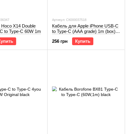
036347
Артикул: СК000037518
 Hoco X14 Double
Кабель для Apple iPhone USB-C
C to Type-C 60W 1m
to Type-C (AAA grade) 1m (box)
white
Купить
256 грн
Купить