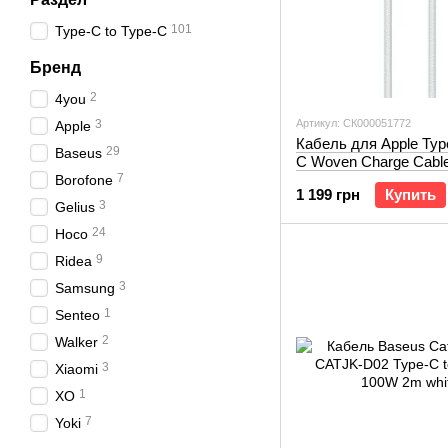
101
Type-C to Type-C
Бренд
2
4you
3
Артикул: СК000051772
Apple
Кабель для Apple Type
29
Baseus
C Woven Charge Cabl
7
MQKJ3ZM/A Box
Borofone
1 199 грн
Купить
3
Gelius
24
Hoco
9
Ridea
3
Samsung
1
Senteo
2
Walker
3
Xiaomi
1
XO
7
Yoki