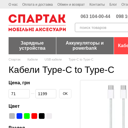
Перейти к основному контенту
О нас
Оплата и доставка
Обмен и возврат
Контакты
Блог
Отз
063 104-00-44
098 1
Зарядные
Аккумуляторы и
Каб
устройства
powerbank
Спартак
Кабели
USB кабели
Type-C to Type-C
Кабели Type-C to Type-C
Цена, грн
От Цена, грн
До Цена, грн
OK
Цвет
Раздел