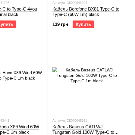
041798
Артикул: СК000043204
-C to Type-C 4you
Кабель Borofone BX81 Type-C to
nal black
Type-C (60W,1m) black
Купить
139 грн
Купить
043441
Артикул: СК000045151
Hoco X89 Wind 60W
Кабель Baseus CATLWJ
ype-C 1m black
Tungsten Gold 100W Type-C to