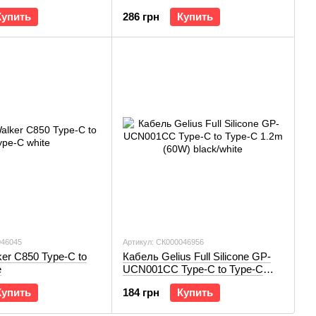
Type-C 1m black
Купить
286 грн
Купить
046045
Артикул: СК000046956
er C850 Type-C to
Кабель Gelius Full Silicone GP-
e
UCN001CC Type-C to Type-C
1.2m (60W) black/white
Купить
184 грн
Купить