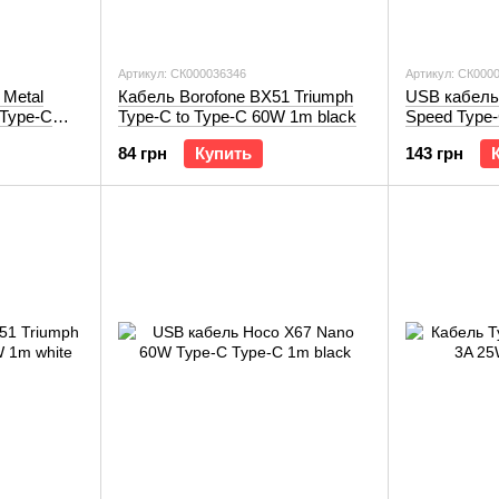
Артикул: СК000036346
Артикул: СК000
 Metal
Кабель Borofone BX51 Triumph
USB кабель
 Type-C
Type-C to Type-C 60W 1m black
Speed Type-
84 грн
Купить
143 грн