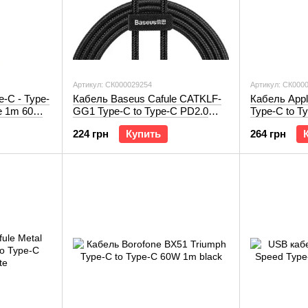
Артикул: СК000029254
Артикул: СК000
-C - Type-
Кабель Baseus Cafule CATKLF-
Кабель Appl
e 1m 60W
GG1 Type-C to Type-C PD2.0
Type-C to T
60W 1m grey/black
224 грн
Купить
264 грн