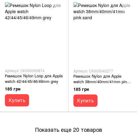
Артикул: СК000069874
Артикул: СК000045277
Ремешок Nylon Loop для Apple
Ремешок Nylon для Apple
watch 42/44/45/46/49mm grey
watch 38mm/40mm/41mm pink
sand
185 грн
185 грн
Купить
Купить
Показать еще 20 товаров