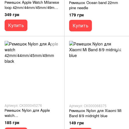
Ремешок Apple Watch Milanese
Ремешок Ocean band 22mm
loop 42mm/44mm/45mm/49mm
pine needle
silver (Box)
349 грн
179 грн
Купить
Купить
Артикул: СК000045276
Артикул: СК000068375
Ремешок Nylon для Apple
Ремешок Nylon для Xiaomi Mi
watch
Band 8/9 midnight blue
42mm/44mm/45mm/49mm black
185 грн
149 грн