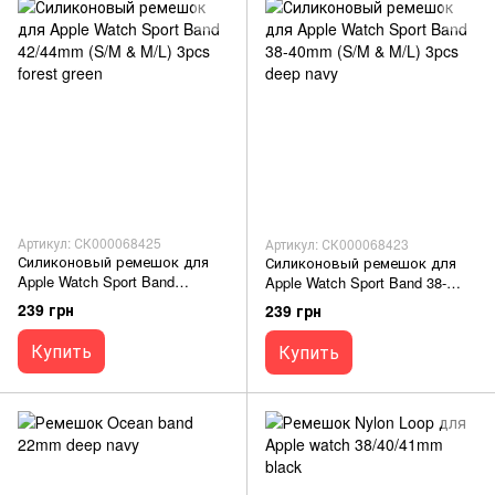
Артикул: СК000068425
Артикул: СК000068423
Силиконовый ремешок для
Силиконовый ремешок для
Apple Watch Sport Band
Apple Watch Sport Band 38-
42/44mm (S/M & M/L) 3pcs
40mm (S/M & M/L) 3pcs deep
239 грн
239 грн
forest green
navy
Купить
Купить