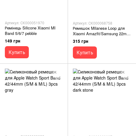
Артикул: СК000051970
Артикул: СК000068758
Ремінець Silicone Xiaomi MI
Ремешок Milanese Loop для
Band 5/6/7 pebble
Xiaomi Amazfit/Samsung 22mm
bronze
149 грн
315 грн
Купить
Купить