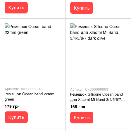
Купить
Купить
Артикул: СК000069545
Артикул: СК000069663
Ремешок Ocean band 22mm
Ремешок Silicone Ocean band
green
для Xiaomi Mi Band 3/4/5/6/7
dark olive
179 грн
165 грн
Купить
Купить