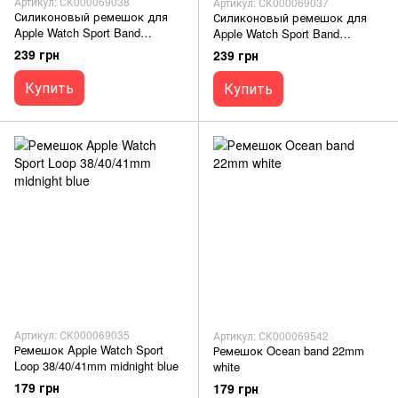
Артикул: СК000069038
Артикул: СК000069037
Силиконовый ремешок для
Силиконовый ремешок для
Apple Watch Sport Band
Apple Watch Sport Band
42/44mm (S/M & M/L) 3pcs gray
42/44mm (S/M & M/L) 3pcs dark
239 грн
239 грн
stone
Купить
Купить
Артикул: СК000069035
Артикул: СК000069542
Ремешок Apple Watch Sport
Ремешок Ocean band 22mm
Loop 38/40/41mm midnight blue
white
179 грн
179 грн