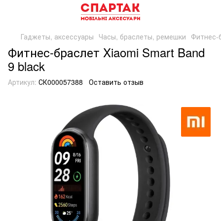
Гаджеты, аксессуары
Часы, браслеты, ремешки
Фитнес-
Фитнес-браслет Xiaomi Smart Band
9 black
Артикул:
СК000057388
Оставить отзыв