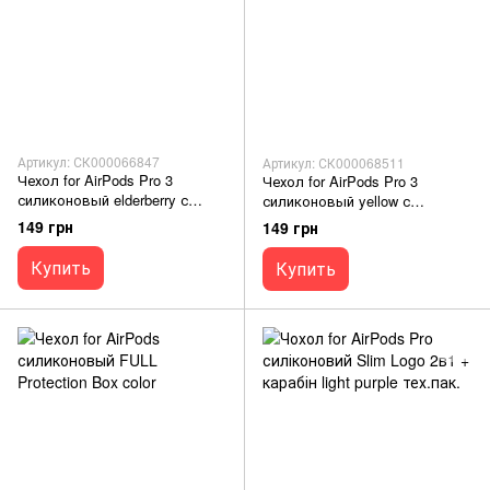
Артикул: СК000066847
Артикул: СК000068511
Чехол for AirPods Pro 3
Чехол for AirPods Pro 3
силиконовый elderberry с
силиконовый yellow с
микрофиброй
микрофиброй
149 грн
149 грн
Купить
Купить