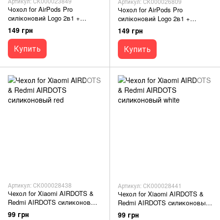
Артикул: СК000023849
Артикул: СК000026809
Чохол for AirPods Pro
Чохол for AirPods Pro
силіконовий Logo 2в1 +
силіконовий Logo 2в1 +
карабін red тех.пак.
карабін white тех.пак.
149 грн
149 грн
Купить
Купить
Артикул: СК000028438
Артикул: СК000028441
Чехол for Xiaomi AIRDOTS &
Чехол for Xiaomi AIRDOTS &
Redmi AIRDOTS силиконовый
Redmi AIRDOTS силиконовый
red
white
99 грн
99 грн