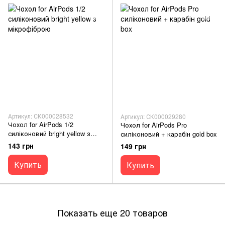
Артикул: СК000028532
Артикул: СК000029280
Чохол for AirPods 1/2
Чохол for AirPods Pro
силіконовий bright yellow з
силіконовий + карабін gold box
мікрофіброю
143 грн
149 грн
Купить
Купить
Показать еще 20 товаров