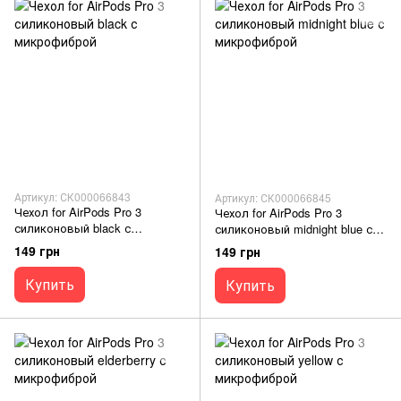
Артикул: СК000066843
Артикул: СК000066845
Чехол for AirPods Pro 3
Чехол for AirPods Pro 3
силиконовый black с
силиконовый midnight blue с
микрофиброй
микрофиброй
149 грн
149 грн
Купить
Купить