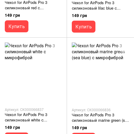
Чехол for AirPods Pro 3
Чехол for AirPods Pro 3
силиконовый red с
силиконовый lilac blue с
микрофиброй
микрофиброй
149 грн
149 грн
Купить
Купить
Артикул: СК000066837
Артикул: СК000066836
Чехол for AirPods Pro 3
Чехол for AirPods Pro 3
силиконовый white с
силиконовый marine green (sea
микрофиброй
blue) с микрофиброй
149 грн
149 грн