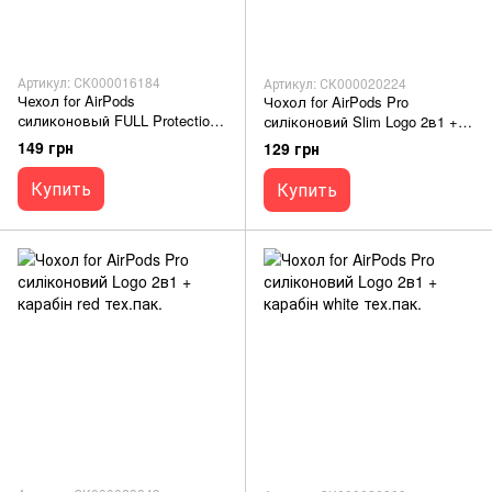
Артикул: СК000016184
Артикул: СК000020224
Чехол for AirPods
Чохол for AirPods Pro
силиконовый FULL Protection
силіконовий Slim Logo 2в1 +
Box color
карабін light purple тех.пак.
149 грн
129 грн
Купить
Купить