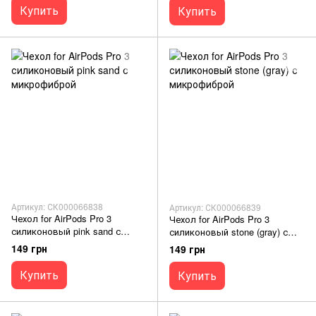
Купить
Купить
Артикул: СК000066838
Артикул: СК000066839
Чехол for AirPods Pro 3
Чехол for AirPods Pro 3
силиконовый pink sand с
силиконовый stone (gray) с
микрофиброй
микрофиброй
149 грн
149 грн
Купить
Купить