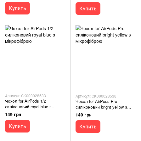
Купить
Купить
Артикул: СК000028533
Артикул: СК000028538
Чохол for AirPods 1/2
Чохол for AirPods Pro
силіконовий royal blue з
силіконовий bright yellow з
мікрофіброю
мікрофіброю
149 грн
149 грн
Купить
Купить