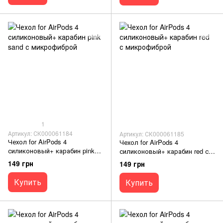
1
Артикул: СК000061184
Артикул: СК000061185
Чехол for AirPods 4
Чехол for AirPods 4
силиконовый+ карабин pink
силиконовый+ карабин red с
sand с микрофиброй
микрофиброй
149 грн
149 грн
Купить
Купить