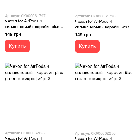
Артикул: СК000061797
Артикул: СК000061796
Чехол for AirPods 4
Чехол for AirPods 4
силиконовый+ карабин plum с
силиконовый+ карабин white с
микрофиброй
микрофиброй
149 грн
149 грн
Купить
Купить
Артикул: СК000062257
Артикул: СК000062256
Чехол for AirPods 4
Чехол for AirPods 4