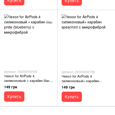
Купить
Купить
Артикул: СК000062556
Артикул: СК000062768
Чехол for AirPods 4
Чехол for AirPods 4
силиконовый + карабин lilac
силиконовый+ карабин
pride (blueberry) с
spearmint с микрофиброй
149 грн
149 грн
микрофиброй
Купить
Купить