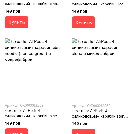
силиконовый+ карабин pine
силиконовый+ карабин lilac
green с микрофиброй
cream с микрофиброй
149 грн
149 грн
Купить
Купить
Артикул: СК000062258
Артикул: СК000062259
Чехол for AirPods 4
Чехол for AirPods 4
силиконовый+ карабин pine
силиконовый+ карабин stone
needle (hunted green) с
с микрофиброй
149 грн
149 грн
микрофиброй