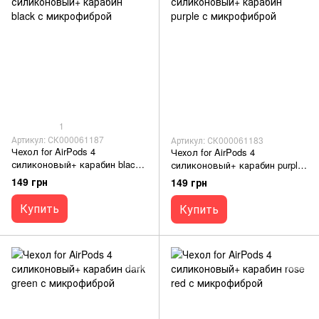
1
Артикул: СК000061187
Артикул: СК000061183
Чехол for AirPods 4
Чехол for AirPods 4
силиконовый+ карабин black
силиконовый+ карабин purple
с микрофиброй
с микрофиброй
149 грн
149 грн
Купить
Купить