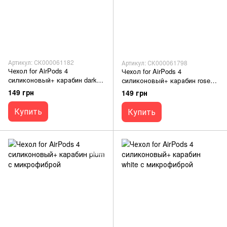
Артикул: СК000061182
Артикул: СК000061798
Чехол for AirPods 4
Чехол for AirPods 4
силиконовый+ карабин dark
силиконовый+ карабин rose
green с микрофиброй
red с микрофиброй
149 грн
149 грн
Купить
Купить