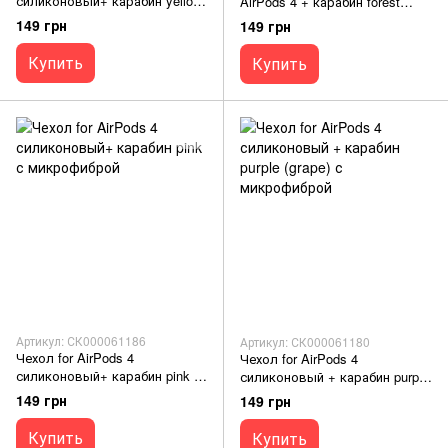
силиконовый+ карабин yellow
AirPods 4 + карабин forest
с микрофиброй
green box
149 грн
149 грн
Купить
Купить
Артикул: СК000061186
Артикул: СК000061180
Чехол for AirPods 4
Чехол for AirPods 4
силиконовый+ карабин pink с
силиконовый + карабин purple
микрофиброй
(grape) с микрофиброй
149 грн
149 грн
Купить
Купить