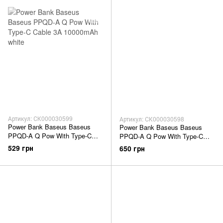
Артикул: СК000030599
Артикул: СК000030598
Power Bank Baseus Baseus
Power Bank Baseus Baseus
PPQD-A Q Pow With Type-C
PPQD-A Q Pow With Type-C
Cable 3A 10000mAh white
Cable 3A 10000mAh black
529 грн
650 грн