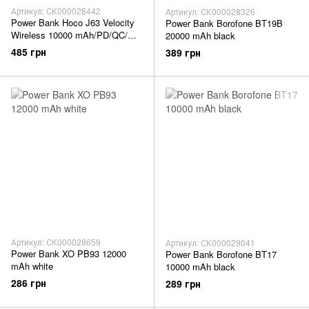
Артикул: СК000028442
Артикул: СК000028326
Power Bank Hoco J63 Velocity
Power Bank Borofone BT19B
Wireless 10000 mAh/PD/QC/
20000 mAh black
бездротовий/LCD white
485 грн
389 грн
Артикул: СК000028659
Артикул: СК000029041
Power Bank XO PB93 12000
Power Bank Borofone BT17
mAh white
10000 mAh black
286 грн
289 грн