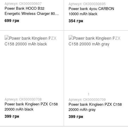
Артикул: СК000030607
Артикул: СК000030695
Power Bank HOCO B32
Power bank 4you CARBON
Energetic Wireless Charger 8000
10000 mAh black
mAh black
699 грн
354 грн
1
Артикул: СК000030708
Артикул: СК000030709
Power bank Kingleen PZX C158
Power bank Kingleen PZX C158
20000 mAh black
20000 mAh gray
399 грн
399 грн