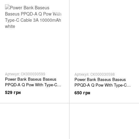
Артикул: СК000030599
Артикул: СК000030598
Power Bank Baseus Baseus
Power Bank Baseus Baseus
PPQD-A Q Pow With Type-C
PPQD-A Q Pow With Type-C
Cable 3A 10000mAh white
Cable 3A 10000mAh black
529 грн
650 грн