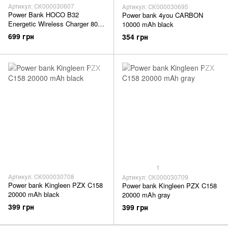
Артикул: СК000030607
Артикул: СК000030695
Power Bank HOCO B32
Power bank 4you CARBON
Energetic Wireless Charger 8000
10000 mAh black
mAh black
699 грн
354 грн
1
Артикул: СК000030708
Артикул: СК000030709
Power bank Kingleen PZX C158
Power bank Kingleen PZX C158
20000 mAh black
20000 mAh gray
399 грн
399 грн