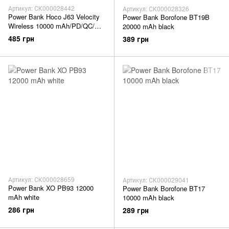
Артикул: СК000028442
Артикул: СК000028326
Power Bank Hoco J63 Velocity
Power Bank Borofone BT19B
Wireless 10000 mAh/PD/QC/
20000 mAh black
бездротовий/LCD white
485 грн
389 грн
Артикул: СК000028659
Артикул: СК000029041
Power Bank XO PB93 12000
Power Bank Borofone BT17
mAh white
10000 mAh black
286 грн
289 грн