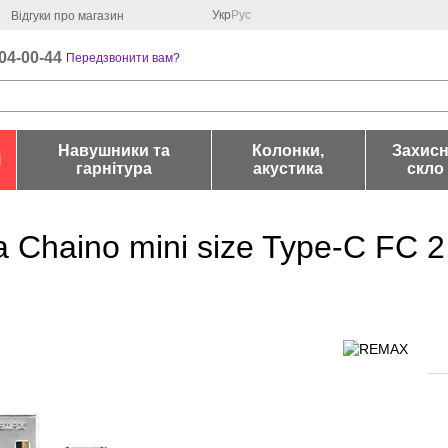
Укр
Рус
Відгуки про магазин
04-00-44
Передзвонити вам?
Навушники та
Колонки,
Захис
і
гарнітура
акустика
скло
haino mini size Type-C FC 2