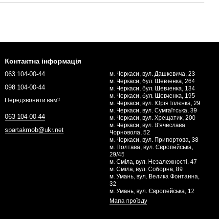
Контактна інформація
063 104-00-44
м. Черкаси, вул. Дашкевича, 23
м. Черкаси, бул. Шевченка, 264
098 104-00-44
м. Черкаси, бул. Шевченка, 134
м. Черкаси, бул. Шевченка, 195
Передзвонити вам?
м. Черкаси, вул. Юрія Іллєнка, 29
м. Черкаси, вул. Сумгаїтська, 39
063 104-00-44
м. Черкаси, вул. Хрещатик, 200
м. Черкаси, вул. В'ячеслава
spartakmob@ukr.net
Чорновола, 52
м. Черкаси, вул. Припортова, 38
м. Полтава, вул. Європейська,
29/45
м. Сміла, вул. Незалежності, 47
м. Сміла, вул. Соборна, 89
м. Умань, вул. Велика Фонтанна,
32
м. Умань, вул. Європейська, 12
Мапа проїзду