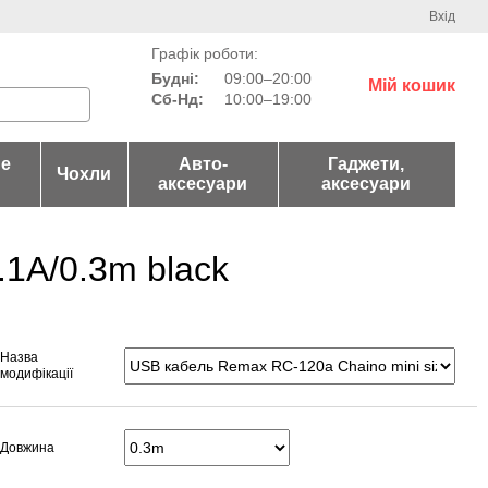
Вхід
Графік роботи:
Будні:
09:00–20:00
Мій кошик
Сб-Нд:
10:00–19:00
не
Авто-
Гаджети,
Чохли
аксесуари
аксесуари
.1A/0.3m black
Назва
модифікації
Довжина