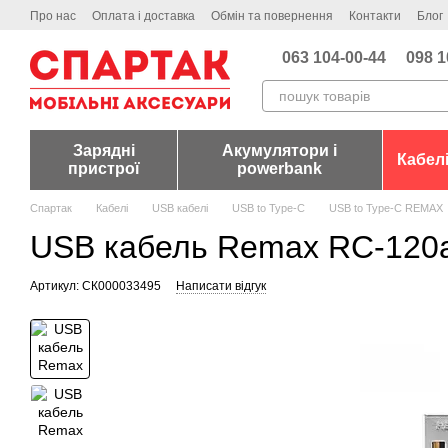
Перейти до основного контенту
Про нас
Оплата і доставка
Обмін та повернення
Контакти
Блог
063 104-00-44
098 1
Зарядні
Акумулятори і
Кабел
пристрої
powerbank
Спартак
Кабелі
USB кабелі
USB to Type-C
USB to Type-C REMAX
USB кабель Remax RC-120a C
Артикул: СК000033495
Написати відгук