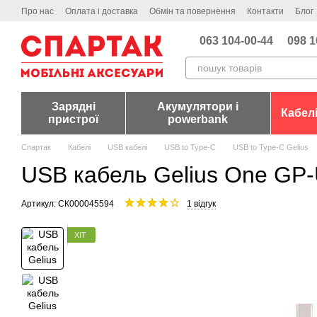
Перейти до основного контенту
Про нас
Оплата і доставка
Обмін та повернення
Контакти
Блог
063 104-00-44
098 1
Зарядні
Акумулятори і
Кабел
пристрої
powerbank
Спартак
Кабелі
USB кабелі
USB to Type-C
USB to Type-C Gelius
USB кабель Gelius One GP-
Артикул: СК000045594
1 відгук
ХІТ