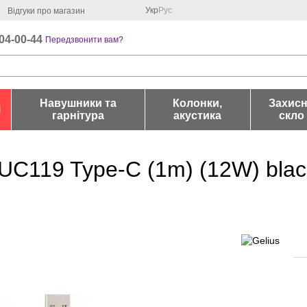
Укр
Рус
Відгуки про магазин
04-00-44
Передзвонити вам?
Навушники та
Колонки,
Захис
і
гарнітура
акустика
скло
UC119 Type-C (1m) (12W) blac