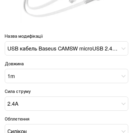
Назва модифікації
USB кабель Baseus CAMSW microUSB 2.4A 1m white
Довжина
1m
Сила струму
2.4A
Обплетення
Силікон