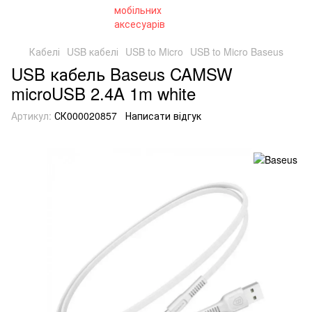
Кабелі
USB кабелі
USB to Micro
USB to Micro Baseus
USB кабель Baseus CAMSW
microUSB 2.4A 1m white
Артикул:
СК000020857
Написати відгук