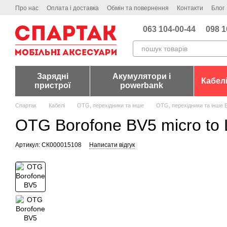
Перейти до основного контенту
Про нас
Оплата і доставка
Обмін та повернення
Контакти
Блог
063 104-00-44
098 1
Зарядні
Акумулятори і
Кабел
пристрої
powerbank
Спартак
Кабелі
OTG, перехідники та інше
OTG, перехідники та інше 
OTG Borofone BV5 micro to 
Артикул: СК000015108
Написати відгук