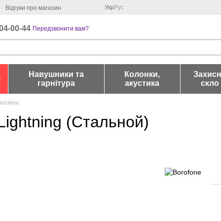
Укр
Рус
Відгуки про магазин
04-00-44
Передзвонити вам?
Навушники та
Колонки,
Захис
і
гарнітура
акустика
скло
Borofone
Lightning (Стальной)