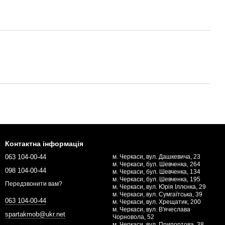
Контактна інформація
063 104-00-44
м. Черкаси, вул. Дашкевича, 23
м. Черкаси, бул. Шевченка, 264
098 104-00-44
м. Черкаси, бул. Шевченка, 134
м. Черкаси, бул. Шевченка, 195
Передзвонити вам?
м. Черкаси, вул. Юрія Іллєнка, 29
м. Черкаси, вул. Сумгаїтська, 39
063 104-00-44
м. Черкаси, вул. Хрещатик, 200
м. Черкаси, вул. В'ячеслава
spartakmob@ukr.net
Чорновола, 52
м. Черкаси, вул. Припортова, 38