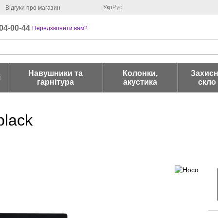
Укр
Рус
Відгуки про магазин
04-00-44
Передзвонити вам?
Навушники та
Колонки,
Захис
і
гарнітура
акустика
скло
black