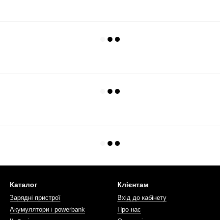
Каталог
Клієнтам
Зарядні пристрої
Вхід до кабінету
Акумулятори і powerbank
Про нас