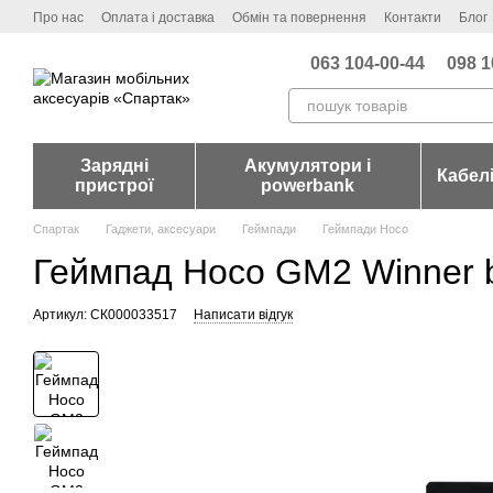
Перейти до основного контенту
Про нас
Оплата і доставка
Обмін та повернення
Контакти
Блог
063 104-00-44
098 1
Зарядні
Акумулятори і
Кабел
пристрої
powerbank
Спартак
Гаджети, аксесуари
Геймпади
Геймпади Hoco
Геймпад Hoco GM2 Winner 
Артикул: СК000033517
Написати відгук