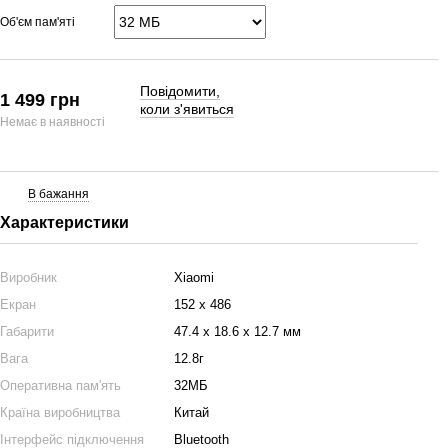
Об'єм пам'яті
Повідомити,
1 499 грн
коли з'явиться
Немає в наявності
В бажання
Характеристики
Виробник
Xiaomi
Екран
152 х 486
Габарити
47.4 х 18.6 х 12.7 мм
Вага
12.8г
Оперативна пам'ять
32МБ
Країна виробництва
Китай
Інтерфейс підключення
Bluetooth