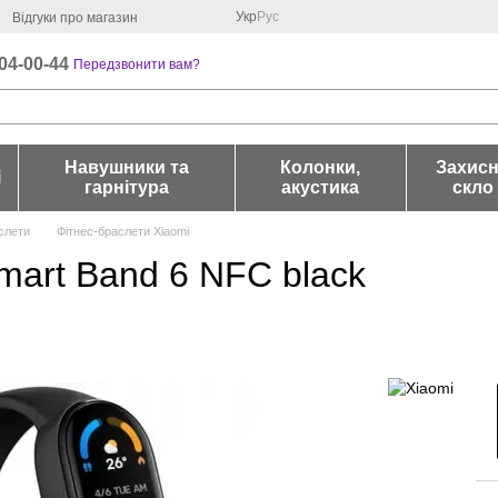
Укр
Рус
Відгуки про магазин
04-00-44
Передзвонити вам?
Навушники та
Колонки,
Захис
і
гарнітура
акустика
скло
слети
Фітнес-браслети Xiaomi
mart Band 6 NFC black