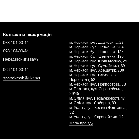
Контактна інформація
063 104-00-44
м. Черкаси, вул. Дашкевича, 23
м. Черкаси, бул. Шевченка, 264
098 104-00-44
м. Черкаси, бул. Шевченка, 134
м. Черкаси, бул. Шевченка, 195
Передзвонити вам?
м. Черкаси, вул. Юрія Іллєнка, 29
м. Черкаси, вул. Сумгаїтська, 39
063 104-00-44
м. Черкаси, вул. Хрещатик, 200
м. Черкаси, вул. В'ячеслава
spartakmob@ukr.net
Чорновола, 52
м. Черкаси, вул. Припортова, 38
м. Полтава, вул. Європейська,
29/45
м. Сміла, вул. Незалежності, 47
м. Сміла, вул. Соборна, 89
м. Умань, вул. Велика Фонтанна,
32
м. Умань, вул. Європейська, 12
Мапа проїзду