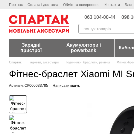
Перейти до основного контенту
Про нас
Оплата і доставка
Обмін та повернення
Контакти
Блог
063 104-00-44
098 1
Зарядні
Акумулятори і
Кабел
пристрої
powerbank
Спартак
Гаджети, аксесуари
Годинники, браслети, ремінці
Фітнес-бра
Фітнес-браслет Xiaomi MI S
Артикул: СК000033785
Написати відгук