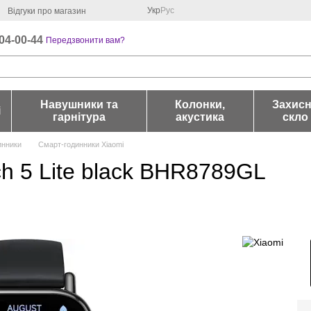
Укр
Рус
Відгуки про магазин
04-00-44
Передзвонити вам?
Навушники та
Колонки,
Захис
і
гарнітура
акустика
скло
инники
Смарт-годинники Xiaomi
h 5 Lite black BHR8789GL