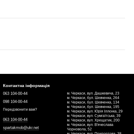
Контактна інформація
063 104-00-44
м. Черкаси, вул. Дашкевича, 23
м. Черкаси, бул. Шевченка, 264
098 104-00-44
м. Черкаси, бул. Шевченка, 134
м. Черкаси, бул. Шевченка, 195
Передзвонити вам?
м. Черкаси, вул. Юрія Іллєнка, 29
м. Черкаси, вул. Сумгаїтська, 39
063 104-00-44
м. Черкаси, вул. Хрещатик, 200
м. Черкаси, вул. В'ячеслава
spartakmob@ukr.net
Чорновола, 52
м. Черкаси, вул. Припортова, 38