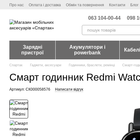
Перейти до основного контенту
Про нас
Оплата і доставка
Обмін та повернення
Контакти
Блог
063 104-00-44
098 1
Зарядні
Акумулятори і
Кабел
пристрої
powerbank
Спартак
Гаджети, аксесуари
Годинники, браслети, ремінці
Смарт-год
Смарт годинник Redmi Watc
Артикул: СК000058576
Написати відгук