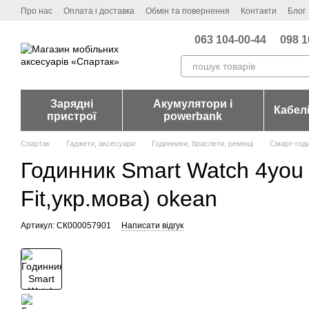
Перейти до основного контенту
Про нас
Оплата і доставка
Обмін та повернення
Контакти
Блог
063 104-00-44
098 1
Зарядні
Акумулятори і
Кабел
пристрої
powerbank
Спартак
Гаджети, аксесуари
Годинники, браслети, ремінці
Смарт-год
Годинник Smart Watch 4you B
Fit,укр.мова) okean
Артикул: СК000057901
Написати відгук