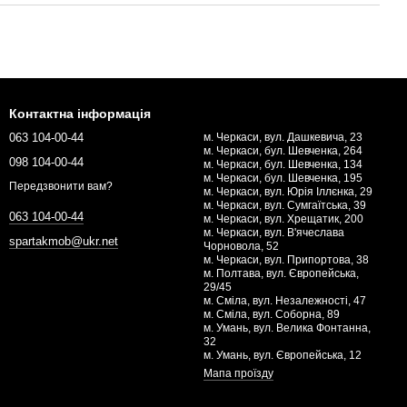
Контактна інформація
063 104-00-44
м. Черкаси, вул. Дашкевича, 23
м. Черкаси, бул. Шевченка, 264
098 104-00-44
м. Черкаси, бул. Шевченка, 134
м. Черкаси, бул. Шевченка, 195
Передзвонити вам?
м. Черкаси, вул. Юрія Іллєнка, 29
м. Черкаси, вул. Сумгаїтська, 39
063 104-00-44
м. Черкаси, вул. Хрещатик, 200
м. Черкаси, вул. В'ячеслава
spartakmob@ukr.net
Чорновола, 52
м. Черкаси, вул. Припортова, 38
м. Полтава, вул. Європейська,
29/45
м. Сміла, вул. Незалежності, 47
м. Сміла, вул. Соборна, 89
м. Умань, вул. Велика Фонтанна,
32
м. Умань, вул. Європейська, 12
Мапа проїзду