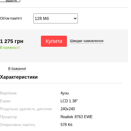
Об'єм пам'яті
1 275 грн
Купити
Швидке
замовлення
В наявності
В бажання
Характеристики
Виробник
4you
Екран
LCD 1.38"
Роздільна здатність дисплея
240х240
Процесор
Realtek 8763 EWE
Оперативна пам'ять
578 Кб