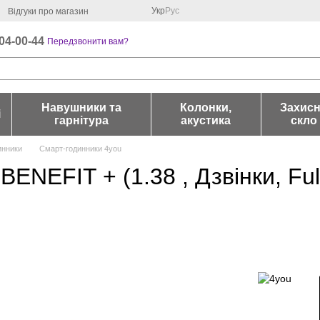
Укр
Рус
Відгуки про магазин
04-00-44
Передзвонити вам?
Навушники та
Колонки,
Захис
і
гарнітура
акустика
скло
инники
Смарт-годинники 4you
ENEFIT + (1.38 , Дзвінки, Ful