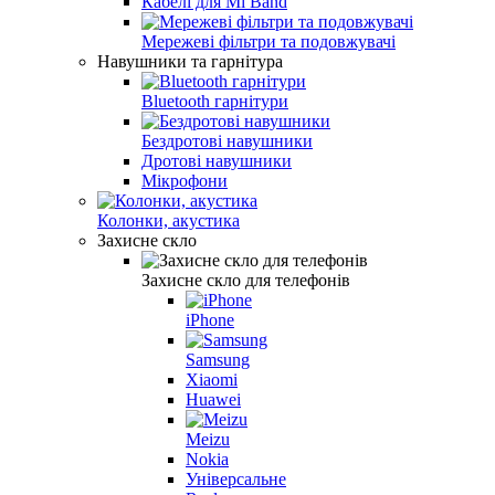
Кабелі для Mi Band
Мережеві фільтри та подовжувачі
Навушники та гарнітура
Bluetooth гарнітури
Бездротові навушники
Дротові навушники
Мікрофони
Колонки, акустика
Захисне скло
Захисне скло для телефонів
iPhone
Samsung
Xiaomi
Huawei
Meizu
Nokia
Універсальне