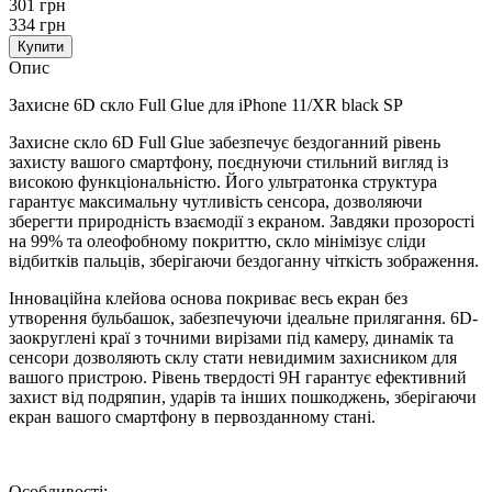
301 грн
334 грн
Купити
Опис
Захисне 6D скло Full Glue для iPhone 11/XR black SP
Захисне скло 6D Full Glue забезпечує бездоганний рівень
захисту вашого смартфону, поєднуючи стильний вигляд із
високою функціональністю. Його ультратонка структура
гарантує максимальну чутливість сенсора, дозволяючи
зберегти природність взаємодії з екраном. Завдяки прозорості
на 99% та олеофобному покриттю, скло мінімізує сліди
відбитків пальців, зберігаючи бездоганну чіткість зображення.
Інноваційна клейова основа покриває весь екран без
утворення бульбашок, забезпечуючи ідеальне прилягання. 6D-
заокруглені краї з точними вирізами під камеру, динамік та
сенсори дозволяють склу стати невидимим захисником для
вашого пристрою. Рівень твердості 9H гарантує ефективний
захист від подряпин, ударів та інших пошкоджень, зберігаючи
екран вашого смартфону в первозданному стані.
Особливості: