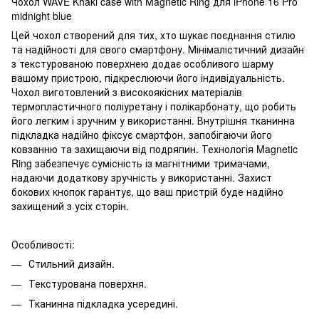
Чохол WAVE Khaki case with Magnetic Ring для iPhone 16 Pro
midnight blue
Цей чохол створений для тих, хто шукає поєднання стилю
та надійності для свого смартфону. Мінімалістичний дизайн
з текстурованою поверхнею додає особливого шарму
вашому пристрою, підкреслюючи його індивідуальність.
Чохол виготовлений з високоякісних матеріалів
термопластичного поліуретану і полікарбонату, що робить
його легким і зручним у використанні. Внутрішня тканинна
підкладка надійно фіксує смартфон, запобігаючи його
ковзанню та захищаючи від подряпин. Технологія Magnetic
Ring забезпечує сумісність із магнітними тримачами,
надаючи додаткову зручність у використанні. Захист
бокових кнопок гарантує, що ваш пристрій буде надійно
захищений з усіх сторін.
Особливості:
Стильний дизайн.
Текстурована поверхня.
Тканинна підкладка усередині.