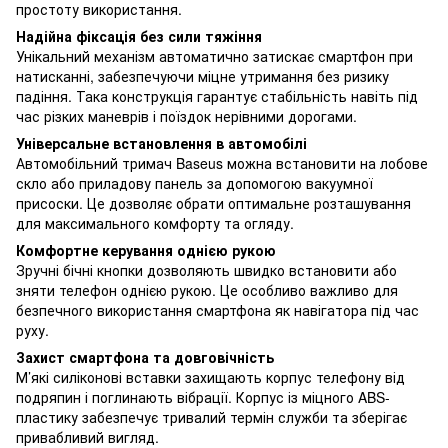
простоту використання.
Надійна фіксація без сили тяжіння
Унікальний механізм автоматично затискає смартфон при
натисканні, забезпечуючи міцне утримання без ризику
падіння. Така конструкція гарантує стабільність навіть під
час різких маневрів і поїздок нерівними дорогами.
Універсальне встановлення в автомобілі
Автомобільний тримач Baseus можна встановити на лобове
скло або приладову панель за допомогою вакуумної
присоски. Це дозволяє обрати оптимальне розташування
для максимального комфорту та огляду.
Комфортне керування однією рукою
Зручні бічні кнопки дозволяють швидко встановити або
зняти телефон однією рукою. Це особливо важливо для
безпечного використання смартфона як навігатора під час
руху.
Захист смартфона та довговічність
М’які силіконові вставки захищають корпус телефону від
подряпин і поглинають вібрації. Корпус із міцного ABS-
пластику забезпечує тривалий термін служби та зберігає
привабливий вигляд.