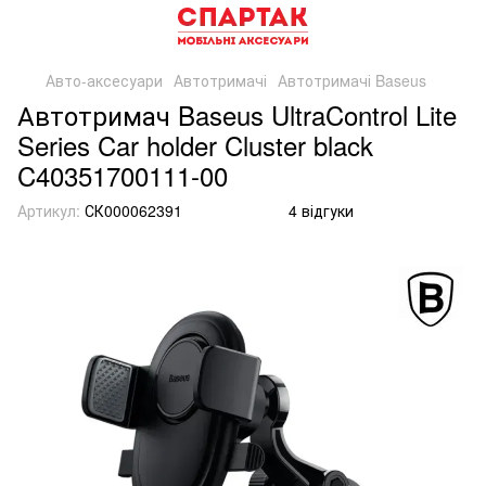
Авто-аксесуари
Автотримачі
Автотримачі Baseus
Автотримач Baseus UltraControl Lite
Series Car holder Cluster black
C40351700111-00
Артикул:
СК000062391
4 відгуки