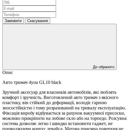
Замовити
Скасування
До обраного
Опис
Авто тримач 4you GL10 black
Зручний аксесуар для власників автомобілів, які люблять
комфорт і зручність. Виготовлений авто тримач з якісного
пластику, він стійкий до деформації, володіє гарною
зносостійкістю і тому розрахований на тривалу експлуатацію.
Фіксація виробу відбувається за рахунок вакуумної присоски,
можливо прикріпити на лобове скло або на торпедо. Розсувна
система дозволяє легко і швидко встановити гаджет, не
пошкоджуючи корпус девайса. Матова приємна поверхня не