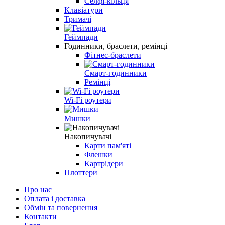
Селфі-кільця
Клавіатури
Тримачі
Геймпади
Годинники, браслети, ремінці
Фітнес-браслети
Смарт-годинники
Ремінці
Wi-Fi роутери
Мишки
Накопичувачі
Карти пам'яті
Флешки
Картрідери
Плоттери
Про нас
Оплата і доставка
Обмін та повернення
Контакти