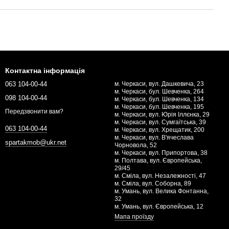
Контактна інформація
063 104-00-44
м. Черкаси, вул. Дашкевича, 23
м. Черкаси, бул. Шевченка, 264
098 104-00-44
м. Черкаси, бул. Шевченка, 134
м. Черкаси, бул. Шевченка, 195
Передзвонити вам?
м. Черкаси, вул. Юрія Іллєнка, 29
м. Черкаси, вул. Сумгаїтська, 39
063 104-00-44
м. Черкаси, вул. Хрещатик, 200
м. Черкаси, вул. В'ячеслава
spartakmob@ukr.net
Чорновола, 52
м. Черкаси, вул. Припортова, 38
м. Полтава, вул. Європейська,
29/45
м. Сміла, вул. Незалежності, 47
м. Сміла, вул. Соборна, 89
м. Умань, вул. Велика Фонтанна,
32
м. Умань, вул. Європейська, 12
Мапа проїзду