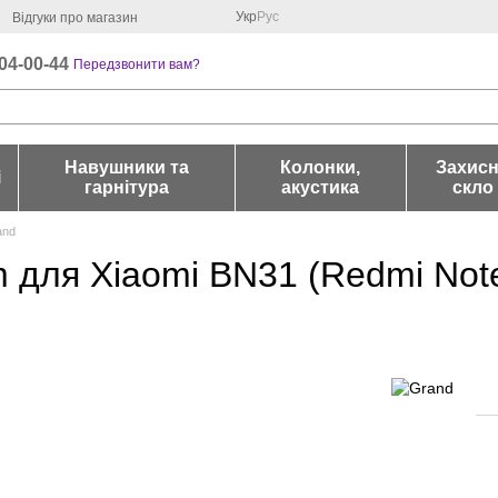
Укр
Рус
Відгуки про магазин
04-00-44
Передзвонити вам?
Навушники та
Колонки,
Захис
і
гарнітура
акустика
скло
and
 для Xiaomi BN31 (Redmi Not