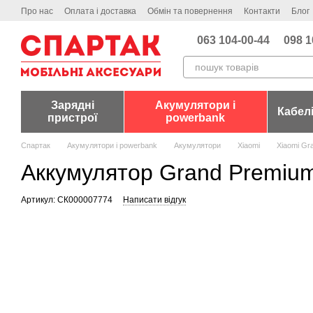
Перейти до основного контенту
Про нас
Оплата і доставка
Обмін та повернення
Контакти
Блог
063 104-00-44
098 1
Зарядні
Акумулятори і
Кабел
пристрої
powerbank
Спартак
Акумулятори і powerbank
Акумулятори
Xiaomi
Xiaomi Gr
Аккумулятор Grand Premium
Артикул: СК000007774
Написати відгук