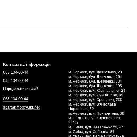
Контактна інформація
063 104-00-44
м. Черкаси, вул. Дашкевича, 23
м. Черкаси, бул. Шевченка, 264
098 104-00-44
м. Черкаси, бул. Шевченка, 134
м. Черкаси, бул. Шевченка, 195
Передзвонити вам?
м. Черкаси, вул. Юрія Іллєнка, 29
м. Черкаси, вул. Сумгаїтська, 39
063 104-00-44
м. Черкаси, вул. Хрещатик, 200
м. Черкаси, вул. В'ячеслава
spartakmob@ukr.net
Чорновола, 52
м. Черкаси, вул. Припортова, 38
м. Полтава, вул. Європейська,
29/45
м. Сміла, вул. Незалежності, 47
м. Сміла, вул. Соборна, 89
м. Умань, вул. Велика Фонтанна,