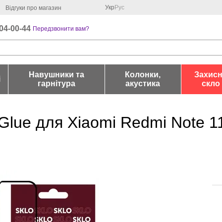
Укр
Рус
Відгуки про магазин
04-00-44
Передзвонити вам?
Навушники та
Колонки,
Захис
і
гарнітура
акустика
скло
Glue для Xiaomi Redmi Note 11