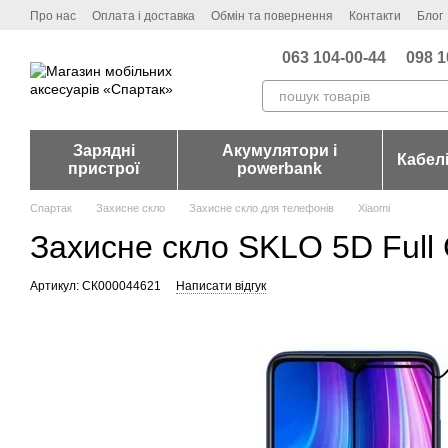
Перейти до основного контенту
Про нас
Оплата і доставка
Обмін та повернення
Контакти
Блог
063 104-00-44
098 1
Зарядні
Акумулятори і
Кабел
пристрої
powerbank
Спартак
Захисне скло
Захисне скло для телефонів
Xiaomi
Захисне скло SKLO 5D Full 
Артикул: СК000044621
Написати відгук