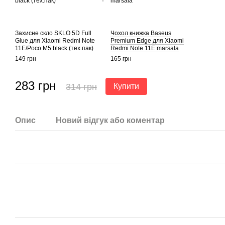
Захисне скло SKLO 5D Full
Чохол книжка Baseus
Glue для Xiaomi Redmi Note
Premium Edge для Xiaomi
11E/Poco M5 black (тех.пак)
Redmi Note 11E marsala
149 грн
165 грн
283 грн
314 грн
Купити
Опис
Новий відгук або коментар