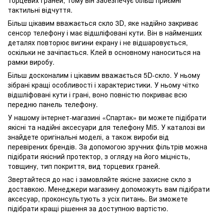
торцевих граней, тому він забезпечує більш приємні
тактильні відчуття.
Більш цікавим вважається скло 3D, яке надійно закриває
сенсор телефону і має відшліфовані кути. Він в найменших
деталях повторює вигини екрану і не відшаровується,
оскільки не зачіпається. Клей в основному наноситься на
рамки виробу.
Більш досконалим і цікавим вважається 5D-скло. У ньому
зібрані кращі особливості і характеристики. У ньому чітко
відшліфовані кути і грані, воно повністю покриває всю
передню панель телефону.
У нашому інтернет-магазині «Спартак» ви можете підібрати
якісні та надійні аксесуари для телефону Mi5. У каталозі ви
знайдете оригінальні моделі, а також вироби від
перевірених брендів. За допомогою зручних фільтрів можна
підібрати якісний протектор, з огляду на його міцність,
товщину, тип покриття, вид торцевих граней.
Звертайтеся до нас і замовляйте якісне захисне скло з
доставкою. Менеджери магазину допоможуть вам підібрати
аксесуар, проконсультують з усіх питань. Ви зможете
підібрати кращі рішення за доступною вартістю.