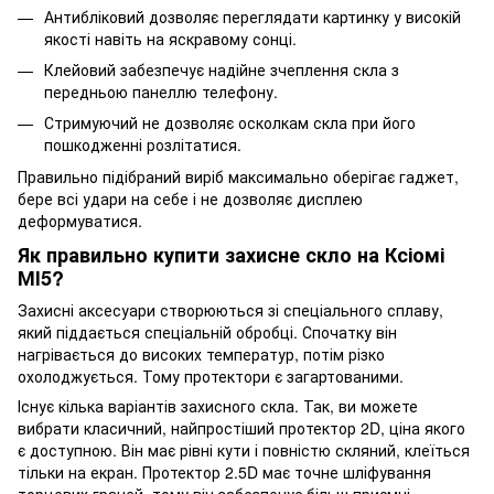
Антибліковий дозволяє переглядати картинку у високій
якості навіть на яскравому сонці.
Клейовий забезпечує надійне зчеплення скла з
передньою панеллю телефону.
Стримуючий не дозволяє осколкам скла при його
пошкодженні розлітатися.
Правильно підібраний виріб максимально оберігає гаджет,
бере всі удари на себе і не дозволяє дисплею
деформуватися.
Як правильно купити захисне скло на Ксіомі
МІ5?
Захисні аксесуари створюються зі спеціального сплаву,
який піддається спеціальній обробці. Спочатку він
нагрівається до високих температур, потім різко
охолоджується. Тому протектори є загартованими.
Існує кілька варіантів захисного скла. Так, ви можете
вибрати класичний, найпростіший протектор 2D, ціна якого
є доступною. Він має рівні кути і повністю скляний, клеїться
тільки на екран. Протектор 2.5D має точне шліфування