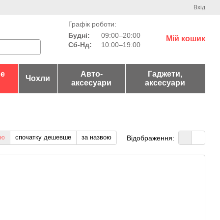
Вхід
Графік роботи:
Будні:
09:00–20:00
Мій кошик
Сб-Нд:
10:00–19:00
не
Авто-
Гаджети,
Чохли
аксесуари
аксесуари
тю
спочатку дешевше
за назвою
Відображення: