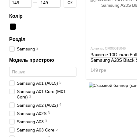
Від Ціна, грн
До Ціна, грн
ОК
Колір
Розділ
2
Samsung
Артикул: СК000015046
Захисне 10D скло Full
Модель пристрою
Samsung A20S Black 
149 грн
5
Samsung A01 (A015)
Samsung A01 Core (M01
3
Core)
4
Samsung A02 (A022)
3
Samsung A02S
3
Samsung A03
5
Samsung A03 Core