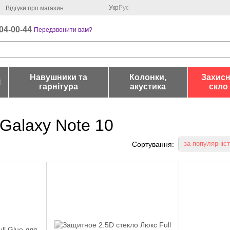
Укр
Рус
Відгуки про магазин
04-00-44
Передзвонити вам?
Навушники та
Колонки,
Захис
і
гарнітура
акустика
скло
Galaxy Note 10
за популярніс
Сортування: