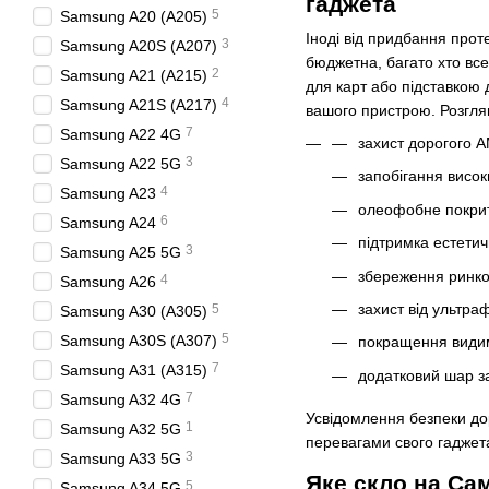
гаджета
5
Samsung A20 (A205)
Іноді від придбання прот
3
Samsung A20S (A207)
бюджетна, багато хто все
2
Samsung A21 (A215)
для карт або підставкою 
4
Samsung A21S (A217)
вашого пристрою. Розглян
7
Samsung A22 4G
захист дорогого 
3
Samsung A22 5G
запобігання висок
4
Samsung A23
олеофобне покритт
6
Samsung A24
підтримка естетич
3
Samsung A25 5G
збереження ринко
4
Samsung A26
захист від ультр
5
Samsung A30 (A305)
5
Samsung A30S (A307)
покращення видим
7
Samsung A31 (A315)
додатковий шар за
7
Samsung A32 4G
Усвідомлення безпеки до
1
Samsung A32 5G
перевагами свого гаджет
3
Samsung A33 5G
Яке скло на Са
5
Samsung A34 5G