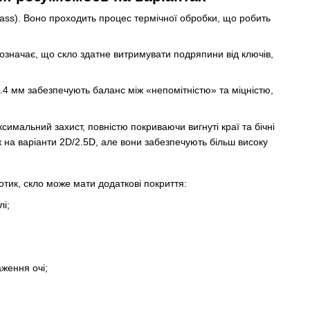
ass). Воно проходить процес термічної обробки, що робить
 означає, що скло здатне витримувати подряпини від ключів,
.4 мм забезпечують баланс між «непомітністю» та міцністю,
симальний захист, повністю покриваючи вигнуті краї та бічні
іж на варіанти 2D/2.5D, але вони забезпечують більш високу
отик, скло може мати додаткові покриття:
лі;
ження очі;