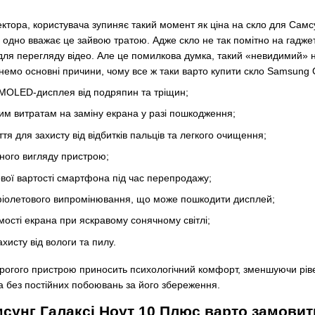
ектора, користувача зупиняє такий момент як ціна на скло для Самс
 одно вважає це зайвою тратою. Адже скло не так помітно на гаджет
для перегляду відео. Але це помилкова думка, такий «невидимий» н
емо основні причини, чому все ж таки варто купити скло Samsung G
AMOLED-дисплея від подряпин та тріщин;
им витратам на заміну екрана у разі пошкодження;
я для захисту від відбитків пальців та легкого очищення;
ного вигляду пристрою;
вої вартості смартфона під час перепродажу;
афіолетового випромінювання, що може пошкодити дисплей;
ості екрана при яскравому сонячному світлі;
хисту від вологи та пилу.
рогого пристрою приносить психологічний комфорт, зменшуючи рів
а без постійних побоювань за його збереження.
мсунг Галаксі Ноут 10 Плюс варто замовит