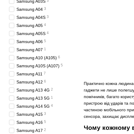
3
Samsung A03S
3
Samsung A04
3
Samsung A04S
4
Samsung A05
4
Samsung A05S
5
Samsung A06
1
Samsung A07
6
Samsung A10 (A105)
5
Samsung A10S (A107)
7
Samsung A11
6
Samsung A12
Практично кожна людина,
2
гаджети не лише полегшую
Samsung A13 4G
помічників, багато корис
1
Samsung A13 5G
пристрою від ударів та п
4
Samsung A14 5G
частиною мобільного при
3
Samsung A15
сенсора, захищає дисплей
5
Samsung A16
Чому кожному в
2
Samsung A17