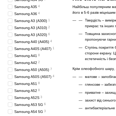
4
Найбільш популярним мат
Samsung A35
його в 5-6 разів міцніши
4
Samsung A36
Твердість – вимір
1
Samsung A3 (A300)
прикрас та інших 
2
Samsung A3 (A310)
Товщина захисного
6
Samsung A3 (A320)
пропонуючи гарний
4
Samsung A40 (A405)
Ступінь покриття 
1
Samsung A40S (A407)
сторони екрану. Ц
8
Samsung A41
естетичність і без
2
Samsung A42
Крім олеофобного шару, я
7
Samsung A50 (A505)
4
матове – запобіга
Samsung A50S (A507)
8
Samsung A51
глянсове – забезп
8
Samsung A52
приватне – захища
3
Samsung A52S
захист від синьог
6
Samsung A53 5G
антибактеріальне 
3
Samsung A54 5G