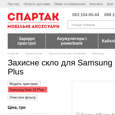
Перейти до основного контенту
Про нас
Оплата і доставка
Обмін та повернення
Контакти
Блог
063 104-00-44
098 1
Зарядні
Акумулятори і
Кабел
пристрої
powerbank
Спартак
Захисне скло
Захисне скло для телефонів
Samsung
Захисне скло для Samsung 
Plus
Модель пристрою:
Samsung Note 10 Plus
Очистити фільтр
Ціна, грн