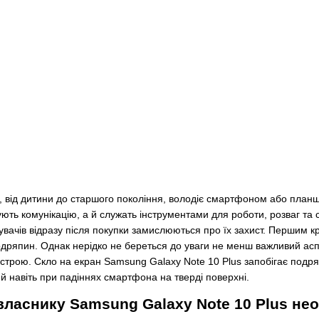
 від дитини до старшого покоління, володіє смартфоном або планше
ть комунікацію, а й служать інструментами для роботи, розваг та 
тувачів відразу після покупки замислюються про їх захист. Першим 
одряпин. Однак нерідко не береться до уваги не менш важливий асп
строю. Скло на екран Samsung Galaxy Note 10 Plus запобігає подря
 навіть при падіннях смартфона на тверді поверхні.
ласнику Samsung Galaxy Note 10 Plus нео