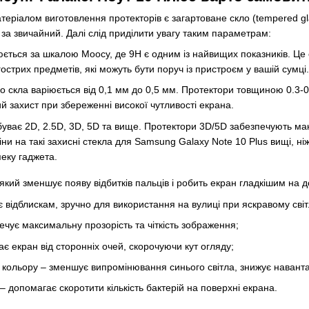
еріалом виготовлення протекторів є загартоване скло (tempered gl
м за звичайний. Далі слід приділити увагу таким параметрам:
юється за шкалою Моосу, де 9H є одним із найвищих показників. Це
гострих предметів, які можуть бути поруч із пристроєм у вашій сумці.
 скла варіюється від 0,1 мм до 0,5 мм. Протектори товщиною 0.3-0
 захист при збереженні високої чутливості екрана.
буває 2D, 2.5D, 3D, 5D та вище. Протектори 3D/5D забезпечують мак
іни на такі захисні стекла для Samsung Galaxy Note 10 Plus вищі, н
пеку гаджета.
кий зменшує появу відбитків пальців і робить екран гладкішим на д
є відблискам, зручно для використання на вулиці при яскравому світ
ечує максимальну прозорість та чіткість зображення;
є екран від сторонніх очей, скорочуючи кут огляду;
о кольору – зменшує випромінювання синього світла, знижує наванта
– допомагає скоротити кількість бактерій на поверхні екрана.