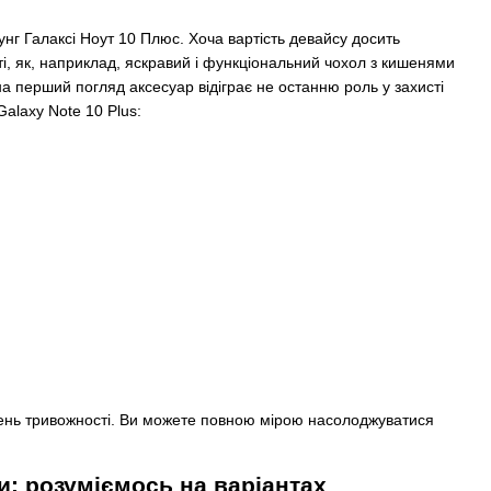
унг Галаксі Ноут 10 Плюс. Хоча вартість девайсу досить
і, як, наприклад, яскравий і функціональний чохол з кишенями
а перший погляд аксесуар відіграє не останню роль у захисті
alaxy Note 10 Plus:
ень тривожності. Ви можете повною мірою насолоджуватися
и: розуміємось на варіантах