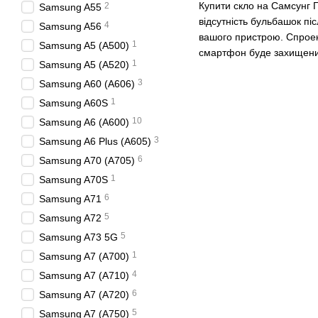
Купити скло на Самсунг Г
2
Samsung A55
відсутність бульбашок п
4
Samsung A56
вашого пристрою. Спроек
1
Samsung A5 (A500)
смартфон буде захищений 
1
Samsung A5 (A520)
3
Samsung A60 (A606)
1
Samsung A60S
10
Samsung A6 (A600)
3
Samsung A6 Plus (A605)
6
Samsung A70 (A705)
1
Samsung A70S
6
Samsung A71
5
Samsung A72
5
Samsung A73 5G
1
Samsung A7 (A700)
4
Samsung A7 (A710)
6
Samsung A7 (A720)
5
Samsung A7 (A750)