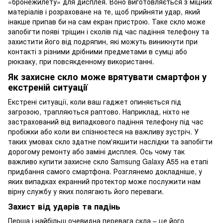
«бронежилету» для дисплея. Воно виготовляється з міцних
матеріалів і розраховане на те, щоб прийняти удар, який
інакше припав би на сам екран пристрою. Таке скло може
запобігти появі тріщин і сколів під час падіння телефону та
захистити його від подряпин, які можуть виникнути при
контакті з різними дрібними предметами в сумці або
рюкзаку, при повсякденному використанні.
Як захисне скло може врятувати смартфон у
екстреній ситуації
Екстрені ситуації, коли ваш гаджет опиняється під
загрозою, трапляються раптово. Наприклад, ніхто не
застрахований від випадкового падіння телефону під час
пробіжки або коли ви спізнюєтеся на важливу зустріч. У
таких умовах скло здатне пом'якшити наслідки та запобігти
дорогому ремонту або заміні дисплея. Ось чому так
важливо купити захисне скло Samsung Galaxy A55 на етапі
придбання самого смартфона. Розглянемо докладніше, у
яких випадках екранний протектор може послужити нам
вірну службу у яких полягають його переваги.
Захист від ударів та падінь
Перша і найбільш очевидна перевага скла – це його