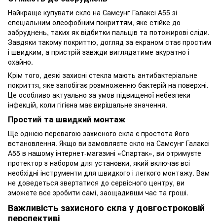
Найкраще купувати скло на Самсунг Галаксі А55 зі
спеціальним олеофобним покриттям, яке стійке до
забруднень, таких як відбитки пальців та потожирові сліди.
Завдяки такому покриттю, догляд за екраном стає простим
і швидким, а пристрій завжди виглядатиме акуратно і
охайно.
Крім того, деякі захисні стекла мають антибактеріальне
покриття, яке запобігає розмноженню бактерій на поверхні.
Це особливо актуально за умов підвищеної небезпеки
інфекцій, коли гігієна має вирішальне значення.
Простий та швидкий монтаж
Ще однією перевагою захисного скла є простота його
встановлення. Якщо ви замовляєте скло на Самсунг Галаксі
А55 в нашому інтернет-магазині «Спартак», ви отримуєте
протектор з набором для установки, який включає всі
необхідні інструменти для швидкого і легкого монтажу. Вам
не доведеться звертатися до сервісного центру, ви
зможете все зробити самі, заощадивши час та гроші.
Важливість захисного скла у довгостроковій
перспективі