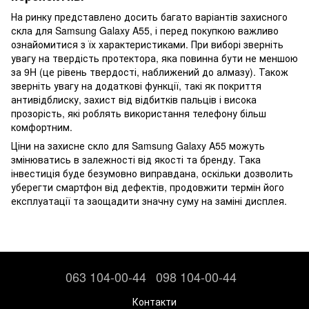
На ринку представлено досить багато варіантів захисного
скла для Samsung Galaxy A55, і перед покупкою важливо
ознайомитися з їх характеристиками. При виборі зверніть
увагу на твердість протектора, яка повинна бути не меншою
за 9H (це рівень твердості, наближений до алмазу). Також
зверніть увагу на додаткові функції, такі як покриття
антивідблиску, захист від відбитків пальців і висока
прозорість, які роблять використання телефону більш
комфортним.
Ціни на захисне скло для Samsung Galaxy A55 можуть
змінюватись в залежності від якості та бренду. Така
інвестиція буде безумовно виправдана, оскільки дозволить
уберегти смартфон від дефектів, продовжити термін його
експлуатації та заощадити значну суму на заміні дисплея.
063 104-00-44
098 104-00-44
Контакти