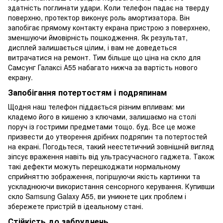
здатність поглинати удари. Коли телефон падає на тверду
поверхню, протектор виконує роль амортизатора. Він
запобігає прямому контакту екрана пристрою з поверхнею,
зменшуючи ймовірність пошкодження. Як результат,
дисплей залишається цілим, і вам не доведеться
витрачатися на ремонт. Тим більше що ціна на скло для
Самсунг Галаксі А55 набагато нижча за вартість нового
екрану.
Запобігання потертостям і подряпинам
Щодня наш телефон піддається різним впливам: ми
кладемо його в кишеню з ключами, залишаємо на столі
поруч із гострими предметами тощо. буд. Все це може
призвести до утворення дрібних подряпин та потертостей
на екрані. Погодьтеся, такий неестетичний зовнішній вигляд
зіпсує враження навіть від ультрасучасного гаджета. Також
такі дефекти можуть перешкоджати нормальному
сприйняттю зображення, погіршуючи якість картинки та
ускладнюючи використання сенсорного керування. Купивши
скло Samsung Galaxy A55, ви уникнете цих проблем і
збережете пристрій в ідеальному стані.
Стійкість до забруднень