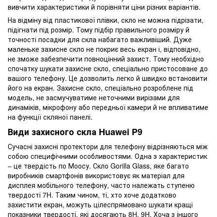
вивчити характеристики й порівняти ціни різних варіантів.
На відміну від пластикової плівки, скло не можна підрізати,
підігнати під розмір. Тому підбір правильного розміру й
точності посадки для скла набагато важливіший. Дуже
маленьке захисне скло не покриє весь екран і, відповідно,
не зможе забезпечити повноцінний захист. Тому необхідно
спочатку шукати захисне скло, спеціально пристосоване до
вашого телефону. Це дозволить легко й швидко встановити
його на екран. Захисне скло, спеціально розроблене під
модель, не засмучуватиме неточними вирізами для
динаміків, мікрофону або передньої камери й не впливатиме
на функції скляної панелі.
Види захисного скла Huawei P9
Сучасні захисні протектори для телефону відрізняються між
собою специфічними особливостями. Одна з характеристик
– це твердість по Моосу. Скло Gorilla Glass, яке багато
виробників смартфонів використовує як матеріал для
дисплея мобільного телефону, часто належать ступеню
твердості 7H. Таким чином, ті, хто хоче додатково
захистити екран, можуть цілеспрямовано шукати кращі
показники твердості, які досягають 8H, 9H. Хоча з іншого