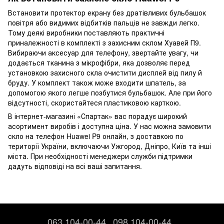
Встановити протектор екрану без дратівливих бульбашок
повітря або видимих ​​відбитків пальців не завжди легко.
Тому деякі виробники поставляють практичні
приналежності в комплекті з захисним склом Хуавей П9.
Вибираючи аксесуар для телефону, звертайте увагу, чи
додається тканина з мікрофібри, яка дозволяє перед
установкою захисного скла очистити дисплей від пилу й
бруду. У комплект також може входити шпатель, за
допомогою якого легше позбутися бульбашок. Але при його
відсутності, скористайтеся пластиковою карткою.
В інтернет-магазині «Спартак» вас порадує широкий
асортимент виробів і доступна ціна. У нас можна замовити
скло на телефон Huawei P9 онлайн, з доставкою по
території України, включаючи Ужгород, Дніпро, Київ та інші
міста. При необхідності менеджери служби підтримки
дадуть відповіді на всі ваші запитання.
063 104-00-44
098 104-00-44