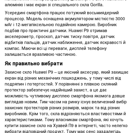
алюмінію і має екран зі спеціального скла Gorilla.
Усередині смартфона працює потужний восьмиядерний
процесор. Модель оснащена акумулятором місткістю 3000
мАг і 12-мегапіксельною подвійною камерою. Виробник
подбав про практичні датчики. Huawei P9 отримав
акселерометр, гіроскоп, датчик тиску повітря, датчик
відбитків пальців, датчик наближення, датчик яскравості й
компас. Маючи всі ці переваги, дисплей телефону
залишається вразливою частиною.
Як правильно вибрати
Захисне скло Huawei P9 – це якісний аксесуар, який захищає
екран від різних механічних пошкоджень, у тому числі від
подряпин і потертостей. У порівнянні з плівкою скляний
протектор забезпечує надійніший захист, а це дає
можливість чутливому дисплею смартфона якомога довше
виглядав новим. Тим часом на ринку існує величезний вибір
захисних протекторів різних розмірів, марок та від різних
виробників. Крім того, скла відрізняються властивостями й
характеристиками. Тому власникам смартфона, які хочуть
купити захисне скло на Хуавей П9 в інтернеті, часто нелегко
вибрати відповідний продукт. Тому має сенс заздалегідь