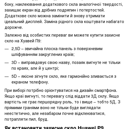
боку, наклеювання додаткового скла аналогічної твердості,
захищає екран від дрібних подряпин і потертостей.
Додаткове скло можна замінити й знову отримати
ідеальний дисплей. Заміна рідного скла коштувати набагато
дорожче.
Залежно від особистих переваг ви можете купити захисне
скло на Хуавей П9:
2,5D – звичайна плоска панель з поверхневим
шліфуванням закруглених країв;
3D – виправдовує свою назву, позаяк вигнуте не тільки
по краях, але й у центрі;
5D – якісне зігнуте скло, яке гармонійно зливається з
екраном телефону.
При виборі потрібно орієнтуватися на дизайн смартфона.
Якщо краї вигнуті, то перевагу слід віддати 3Д склу. Якщо
вартість не грає першорядну роль, то і вище – тобто 5Д. З
прямими гранями воно не тільки буде виглядати
неестетично, але незабаром почне відклеюватися,
потрапляти пил, бруд.
Як встановити захисне скло Huawei P9