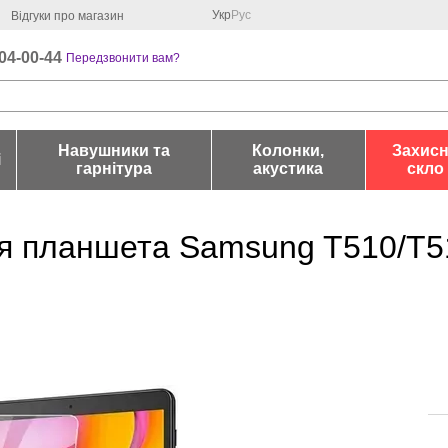
Укр
Рус
Відгуки про магазин
04-00-44
Передзвонити вам?
Навушники та
Колонки,
Захис
і
гарнітура
акустика
скло
ля планшета Samsung T510/T51