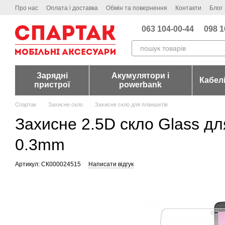
Перейти до основного контенту
Про нас
Оплата і доставка
Обмін та повернення
Контакти
Блог
063 104-00-44
098 1
Зарядні
Акумулятори і
Кабел
пристрої
powerbank
Спартак
Захисне скло
Захисне скло для планшетів
Захисне 2.5D скло Glass д
0.3mm
Артикул: СК000024515
Написати відгук