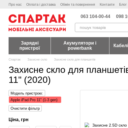
Перейти до основного контенту
Про нас
Оплата і доставка
Обмін та повернення
Контакти
Блог
063 104-00-44
098 1
Зарядні
Акумулятори і
Кабел
пристрої
powerbank
Спартак
Захисне скло
Захисне скло для планшетів
Захисне скло для планшетів
11" (2020)
Модель пристрою:
Apple iPad Pro 11" (1-3 gen)
Очистити фільтр
Ціна, грн