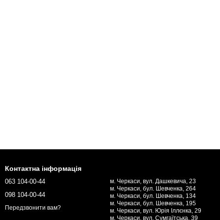
Контактна інформація
063 104-00-44
м. Черкаси, вул. Дашкевича, 23
м. Черкаси, бул. Шевченка, 264
098 104-00-44
м. Черкаси, бул. Шевченка, 134
м. Черкаси, бул. Шевченка, 195
Передзвонити вам?
м. Черкаси, вул. Юрія Іллєнка, 29
м. Черкаси, вул. Сумгаїтська, 39