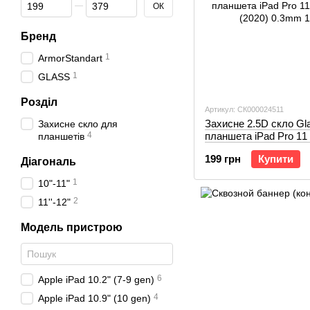
Від Ціна, грн
До Ціна, грн
ОК
Бренд
1
ArmorStandart
1
GLASS
Розділ
Артикул: СК000024511
Захисне 2.5D скло Gl
Захисне скло для
4
планшета iPad Pro 11 
планшетів
(2020) 0.3mm 10,5"
199 грн
Купити
Діагональ
1
10"-11"
2
11''-12"
Модель пристрою
6
Apple iPad 10.2" (7-9 gen)
4
Apple iPad 10.9" (10 gen)