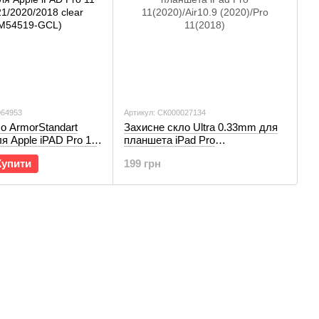
064953
Артикул: СК000027134
о ArmorStandart
Захисне скло Ultra 0.33mm для
я Apple iPAD Pro 11
планшета iPad Pro
020/2018 clear
11(2020)/Air10.9 (2020)/Pro
Купити
199 грн
-GCL)
11(2018)