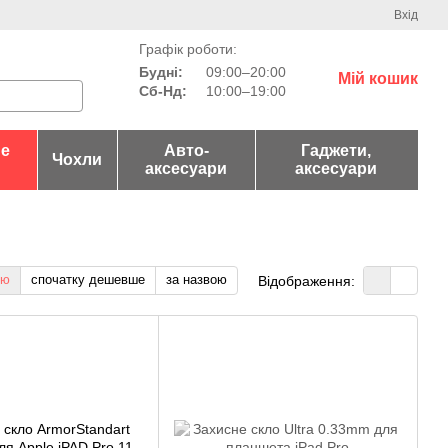
Вхід
Графік роботи:
Будні:
09:00–20:00
Мій кошик
Сб-Нд:
10:00–19:00
не
Авто-
Гаджети,
Чохли
аксесуари
аксесуари
тю
спочатку дешевше
за назвою
Відображення: