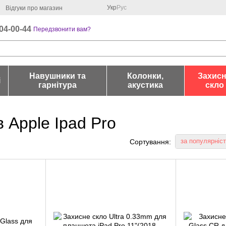
Укр
Рус
Відгуки про магазин
04-00-44
Передзвонити вам?
Навушники та
Колонки,
Захис
і
гарнітура
акустика
скло
 Apple Ipad Pro
за популярніс
Сортування: