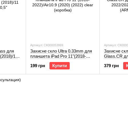
Артикул: СК000053869
Артикул: СК000
ass для
Захисне скло Ultra 0.33mm для
Захисне скл
(2018)/11
планшета iPad Pro 11"(2018-
Glass.CR дл
2022)/Air10.9 (2020) (2022) clear
2022/2021/2
199 грн
Купити
379 грн
(коробка)
(ARM54519