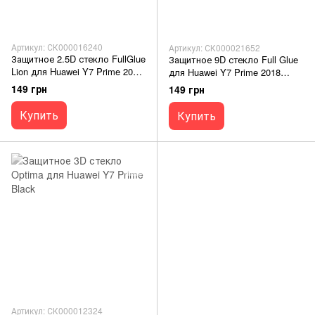
Артикул: СК000016240
Артикул: СК000021652
Защитное 2.5D стекло FullGlue
Защитное 9D стекло Full Glue
Lion для Huawei Y7 Prime 2018
для Huawei Y7 Prime 2018
/Honor 7C black OneOpt
Black SP
149 грн
149 грн
Купить
Купить
Артикул: СК000012324