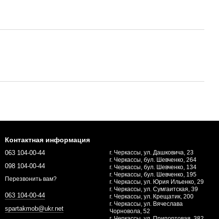
Контактная информация
063 104-00-44
г. Черкассы, ул. Дашковича, 23
г. Черкассы, бул. Шевченко, 264
098 104-00-44
г. Черкассы, бул. Шевченко, 134
г. Черкассы, бул. Шевченко, 195
Перезвонить вам?
г. Черкассы, ул. Юрия Ильенко, 29
г. Черкассы, ул. Сумгаитская, 39
063 104-00-44
г. Черкассы, ул. Крещатик, 200
г. Черкассы, ул. Вячеслава
spartakmob@ukr.net
Чорновола, 52
г. Черкассы, ул. Припортовая, 382