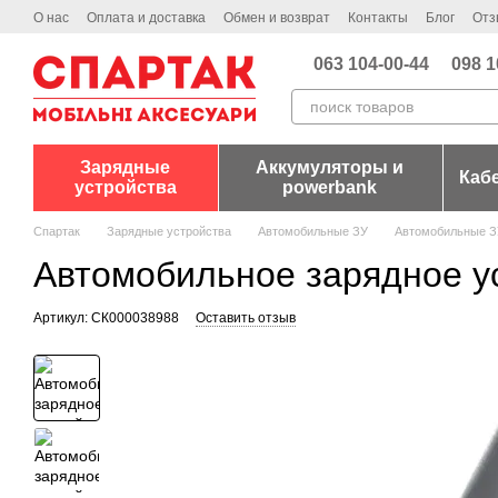
Перейти к основному контенту
О нас
Оплата и доставка
Обмен и возврат
Контакты
Блог
Отз
063 104-00-44
098 1
Зарядные
Аккумуляторы и
Каб
устройства
powerbank
Спартак
Зарядные устройства
Автомобильные ЗУ
Автомобильные 
Автомобильное зарядное ус
Артикул: СК000038988
Оставить отзыв