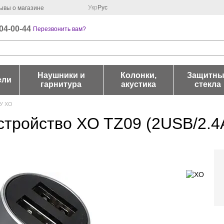
Укр
Рус
ывы о магазине
04-00-44
Перезвонить вам?
Наушники и
Колонки,
Защитны
ели
гарнитура
акустика
стекла
ЗУ XO
тройство XO TZ09 (2USB/2.4