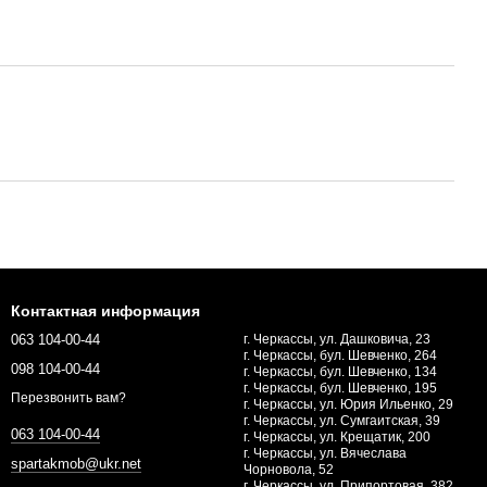
Контактная информация
063 104-00-44
г. Черкассы, ул. Дашковича, 23
г. Черкассы, бул. Шевченко, 264
098 104-00-44
г. Черкассы, бул. Шевченко, 134
г. Черкассы, бул. Шевченко, 195
Перезвонить вам?
г. Черкассы, ул. Юрия Ильенко, 29
г. Черкассы, ул. Сумгаитская, 39
063 104-00-44
г. Черкассы, ул. Крещатик, 200
г. Черкассы, ул. Вячеслава
spartakmob@ukr.net
Чорновола, 52
г. Черкассы, ул. Припортовая, 382