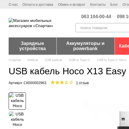
Перейти к основному контенту
О нас
Оплата и доставка
Обмен и возврат
Контакты
Блог
Отз
063 104-00-44
098 1
Зарядные
Аккумуляторы и
Каб
устройства
powerbank
Спартак
Кабели
USB кабели
USB to Type-C
USB to Type-C Hoco
USB кабель Hoco X13 Easy 
Артикул: СК000002963
1 отзыв