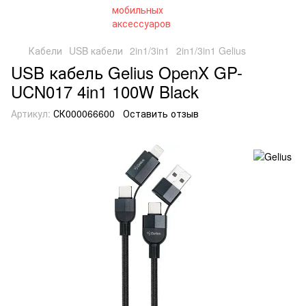
Кабели
USB кабели
2in1/3in1
2in1/3in1 Gelius
USB кабель Gelius OpenX GP-
UCN017 4in1 100W Black
Артикул:
СК000066600
Оставить отзыв