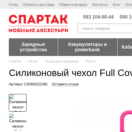
Перейти к основному контенту
О нас
Оплата и доставка
Обмен и возврат
Контакты
Блог
Отз
063 104-00-44
098 1
Зарядные
Аккумуляторы и
Каб
устройства
powerbank
Спартак
Чехлы
Чехлы для телефонов
iPhone
Силиконовый чехол Full Cove
Артикул: СК000032286
Оставить отзыв