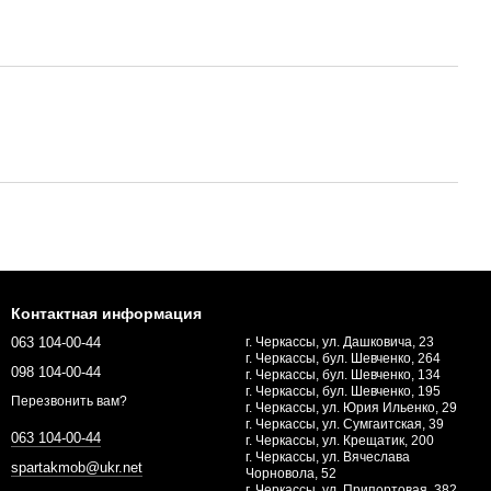
Контактная информация
063 104-00-44
г. Черкассы, ул. Дашковича, 23
г. Черкассы, бул. Шевченко, 264
098 104-00-44
г. Черкассы, бул. Шевченко, 134
г. Черкассы, бул. Шевченко, 195
Перезвонить вам?
г. Черкассы, ул. Юрия Ильенко, 29
г. Черкассы, ул. Сумгаитская, 39
063 104-00-44
г. Черкассы, ул. Крещатик, 200
г. Черкассы, ул. Вячеслава
spartakmob@ukr.net
Чорновола, 52
г. Черкассы, ул. Припортовая, 382