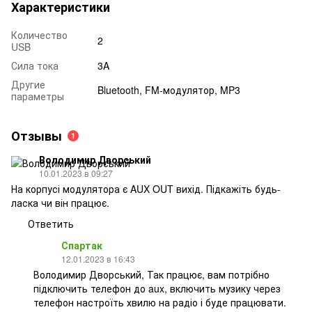
Характеристики
Количество
2
USB
Сила тока
3A
Другие
Bluetooth, FM-модулятор, MP3
параметры
Отзывы
1
Володимир Дворський
10.01.2023 в 09:27
На корпусі модулятора є AUX OUT вихід. Підкажіть будь-
ласка чи він працює.
Ответить
Спартак
12.01.2023 в 16:43
Володимир Дворський, Так працює, вам потрібно
підключить телефон до aux, включить музику через
телефон настроїть хвилю на радіо і буде працювати.