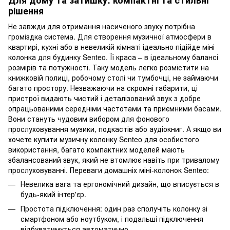
Для дому та затишку: компактні та стильні
рішення
Не завжди для отримання насиченого звуку потрібна
громіздка система. Для створення музичної атмосфери в
квартирі, кухні або в невеликій кімнаті ідеально підійде міні
колонка для будинку Senteo. Її краса – в ідеальному балансі
розмірів та потужності. Таку модель легко розмістити на
книжковій полиці, робочому столі чи тумбочці, не займаючи
багато простору. Незважаючи на скромні габарити, ці
пристрої видають чистий і деталізований звук з добре
опрацьованими середніми частотами та приємними басами.
Вони стануть чудовим вибором для фонового
прослуховування музики, подкастів або аудіокниг. А якщо ви
хочете купити музичну колонку Senteo для особистого
використання, багато компактних моделей мають
збалансований звук, який не втомлює навіть при тривалому
прослуховуванні. Переваги домашніх міні-колонок Senteo:
Невелика вага та ергономічний дизайн, що вписується в
будь-який інтер'єр.
Простота підключення: один раз сполучіть колонку зі
смартфоном або ноутбуком, і подальші підключення
відбуватимуться автоматично.