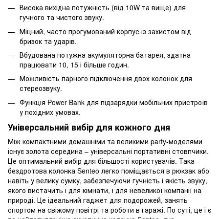
Висока вихідна потужність (від 10W та вище) для
гучного та чистого звуку.
Міцний, часто прогумований корпус із захистом від
бризок та ударів.
Вбудована потужна акумуляторна батарея, здатна
працювати 10, 15 і більше годин.
Можливість парного підключення двох колонок для
стереозвуку.
Функція Power Bank для підзарядки мобільних пристроїв
у похідних умовах.
Універсальний вибір для кожного дня
Між компактними домашніми та великими party-моделями
існує золота середина – універсальні портативні стовпчики.
Це оптимальний вибір для більшості користувачів. Така
бездротова колонка Senteo легко поміщається в рюкзак або
навіть у велику сумку, забезпечуючи гучність і якість звуку,
якого вистачить і для кімнати, і для невеликої компанії на
природі. Це ідеальний гаджет для подорожей, занять
спортом на свіжому повітрі та роботи в гаражі. По суті, це і є