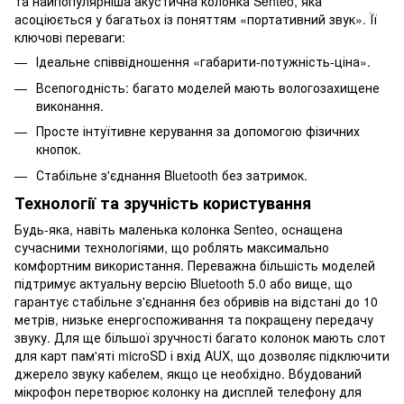
та найпопулярніша акустична колонка Senteo, яка
асоціюється у багатьох із поняттям «портативний звук». Її
ключові переваги:
Ідеальне співвідношення «габарити-потужність-ціна».
Всепогодність: багато моделей мають вологозахищене
виконання.
Просте інтуїтивне керування за допомогою фізичних
кнопок.
Стабільне з'єднання Bluetooth без затримок.
Технології та зручність користування
Будь-яка, навіть маленька колонка Senteo, оснащена
сучасними технологіями, що роблять максимально
комфортним використання. Переважна більшість моделей
підтримує актуальну версію Bluetooth 5.0 або вище, що
гарантує стабільне з'єднання без обривів на відстані до 10
метрів, низьке енергоспоживання та покращену передачу
звуку. Для ще більшої зручності багато колонок мають слот
для карт пам'яті microSD і вхід AUX, що дозволяє підключити
джерело звуку кабелем, якщо це необхідно. Вбудований
мікрофон перетворює колонку на дисплей телефону для