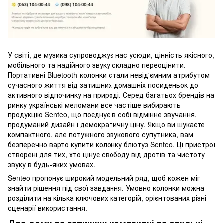
У світі, де музика супроводжує нас усюди, цінність якісного,
мобільного та надійного звуку складно переоцінити.
Портативні Bluetooth-колонки стали невід'ємним атрибутом
сучасного життя від затишних домашніх посиденьок до
активного відпочинку на природі. Серед багатьох брендів на
ринку українські меломани все частіше вибирають
продукцію Senteo, що поєднує в собі відмінне звучання,
продуманий дизайн і демократичну ціну. Якщо ви шукаєте
компактного, але потужного звукового супутника, вам
безперечно варто купити колонку блютуз Senteo. Ці пристрої
створені для тих, хто цінує свободу від дротів та чистоту
звуку в будь-яких умовах.
Senteo пропонує широкий модельний ряд, щоб кожен міг
знайти рішення під свої завдання. Умовно колонки можна
розділити на кілька ключових категорій, орієнтованих різні
сценарії використання.