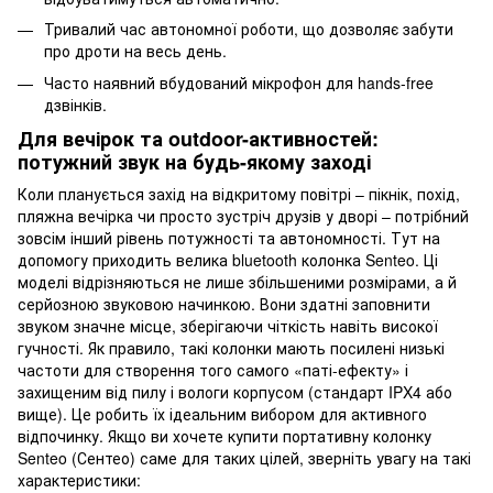
Тривалий час автономної роботи, що дозволяє забути
про дроти на весь день.
Часто наявний вбудований мікрофон для hands-free
дзвінків.
Для вечірок та outdoor-активностей:
потужний звук на будь-якому заході
Коли планується захід на відкритому повітрі – пікнік, похід,
пляжна вечірка чи просто зустріч друзів у дворі – потрібний
зовсім інший рівень потужності та автономності. Тут на
допомогу приходить велика bluetooth колонка Senteo. Ці
моделі відрізняються не лише збільшеними розмірами, а й
серйозною звуковою начинкою. Вони здатні заповнити
звуком значне місце, зберігаючи чіткість навіть високої
гучності. Як правило, такі колонки мають посилені низькі
частоти для створення того самого «паті-ефекту» і
захищеним від пилу і вологи корпусом (стандарт IPX4 або
вище). Це робить їх ідеальним вибором для активного
відпочинку. Якщо ви хочете купити портативну колонку
Senteo (Сентео) саме для таких цілей, зверніть увагу на такі
характеристики: