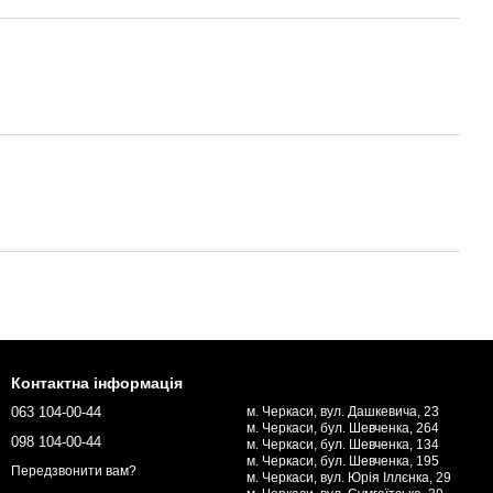
Контактна інформація
063 104-00-44
м. Черкаси, вул. Дашкевича, 23
м. Черкаси, бул. Шевченка, 264
098 104-00-44
м. Черкаси, бул. Шевченка, 134
м. Черкаси, бул. Шевченка, 195
Передзвонити вам?
м. Черкаси, вул. Юрія Іллєнка, 29