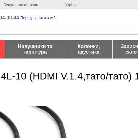
Укр
Рус
Відгуки про магазин
04-00-44
Передзвонити вам?
Навушники та
Колонки,
Захис
і
гарнітура
акустика
скло
L-10 (HDMI V.1.4,тато/тато) 