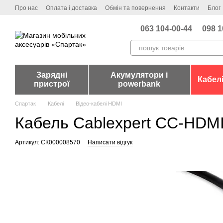
Перейти до основного контенту
Про нас
Оплата і доставка
Обмін та повернення
Контакти
Блог
063 104-00-44
098 1
Зарядні
Акумулятори і
Кабел
пристрої
powerbank
Спартак
Кабелі
Відео-кабелі HDMI
Кабель Cablexpert CC-HDMI4
Артикул: СК000008570
Написати відгук