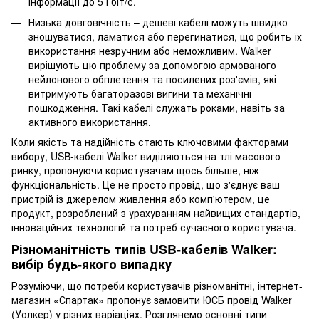
інформації до 5 Гбіт/с.
Низька довговічність – дешеві кабелі можуть швидко
зношуватися, ламатися або перегинатися, що робить їх
використання незручним або неможливим. Walker
вирішують цю проблему за допомогою армованого
нейлонового обплетення та посилених роз'ємів, які
витримують багаторазові вигини та механічні
пошкодження. Такі кабелі служать роками, навіть за
активного використання.
Коли якість та надійність стають ключовими факторами
вибору, USB-кабелі Walker виділяються на тлі масового
ринку, пропонуючи користувачам щось більше, ніж
функціональність. Це не просто провід, що з'єднує ваш
пристрій із джерелом живлення або комп'ютером, це
продукт, розроблений з урахуванням найвищих стандартів,
інноваційних технологій та потреб сучасного користувача.
Різноманітність типів USB-кабелів Walker:
вибір будь-якого випадку
Розуміючи, що потреби користувачів різноманітні, інтернет-
магазин «Спартак» пропонує замовити ЮСБ провід Walker
(Уолкер) у різних варіаціях. Розглянемо основні типи