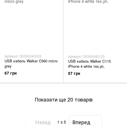
Артикул: СК000040003
Артикул: СК000040125
USB кабель Walker C560 micro
USB кабель Walker C115
grey
iPhone 4 white тех,уп,
67 грн
57 грн
Показати ще 20 товарів
Назад
Вперед
1
з 5