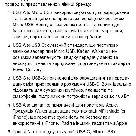
проводів, представлених у лінійці бренду:
USB-A to Micro-USB: використовуються для заряджання
та передачі даних на пристроях, оснащених роз'ємом
Micro-USB. Вони досі залишаються актуальними для
багатьох гаджетів, включаючи бюджетні смартфони,
камери, портативні колонки та повербанки.
USB-A to USB-C: сучасний стандарт, що поступово
замінює застарілий Micro-USB. Кабелі Walker з цим
роз'ємом забезпечують швидку передачу даних та
високу потужність заряджання, підтримуючи стандарти
Power Delivery.
USB-C to USB-C: призначені для заряджання та передачі
даних між пристроями з роз'ємами USB-C. Вони ідеально
підходять для сучасних ноутбуків, планшетів та
смартфонів, підтримуючи потужність зарядки до 100 Вт.
USB-A to Lightning: призначені для пристроїв Apple.
Продукція Walker відповідає сертифікації MFi (Made for
iPhone), що гарантує сумісність та безпеку при
використанні з iPhone, iPad та іншими гаджетами Apple.
Провід 3-в-1: поєднують у собі USB-C, Micro-USB і