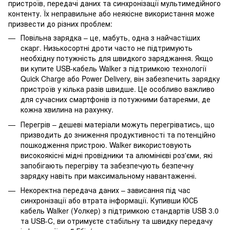
пристроїв, передачі даних та синхронізації мультимедійного
контенту. Їх неправильне або неякісне використання може
призвести до різних проблем:
Повільна зарядка – це, мабуть, одна з найчастіших
скарг. Низькосортні дроти часто не підтримують
необхідну потужність для швидкого заряджання. Якщо
ви купите USB-кабель Walker з підтримкою технології
Quick Charge або Power Delivery, він забезпечить зарядку
пристроїв у кілька разів швидше. Це особливо важливо
для сучасних смартфонів із потужними батареями, де
кожна хвилина на рахунку.
Перегрів – дешеві матеріали можуть перегріватись, що
призводить до зниження продуктивності та потенційно
пошкодження пристрою. Walker використовують
високоякісні мідні провідники та алюмінієві роз'єми, які
запобігають перегріву та забезпечують безпечну
зарядку навіть при максимальному навантаженні.
Некоректна передача даних – зависання під час
синхронізації або втрата інформації. Купивши ЮСБ
кабель Walker (Уолкер) з підтримкою стандартів USB 3.0
та USB-C, ви отримуєте стабільну та швидку передачу