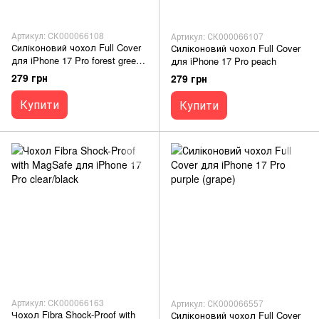
Артикул: СК000066108
Артикул: СК000066107
Силіконовий чохол Full Cover
Силіконовий чохол Full Cover
для iPhone 17 Pro forest green
для iPhone 17 Pro peach
(moss green)
279 грн
279 грн
Купити
Купити
Артикул: СК000066163
Артикул: СК000066557
Чохол Fibra Shock-Proof with
Силіконовий чохол Full Cover