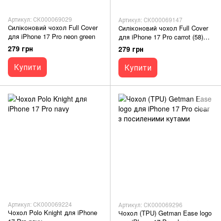
Артикул: СК000069029
Артикул: СК000069147
Силіконовий чохол Full Cover
Силіконовий чохол Full Cover
для iPhone 17 Pro neon green
для iPhone 17 Pro carrot (58)
Full Camera
279 грн
279 грн
Купити
Купити
Артикул: СК000069224
Артикул: СК000069296
Чохол Polo Knight для iPhone
Чохол (TPU) Getman Ease logo