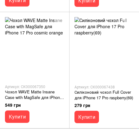
Купити
Купити
Артикул: СК000067350
Артикул: СК000067438
Чохол WAVE Matte Insane
Силіконовий чохол Full Cover
Case with MagSafe для iPhone
для iPhone 17 Pro raspberry(69)
17 Pro cosmic orange
549 грн
279 грн
Купити
Купити