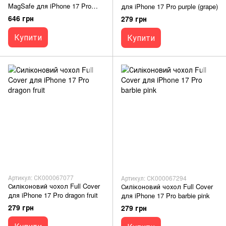
MagSafe для iPhone 17 Pro
для iPhone 17 Pro purple (grape)
clear/black
646 грн
279 грн
Купити
Купити
Артикул: СК000067077
Артикул: СК000067294
Силіконовий чохол Full Cover
Силіконовий чохол Full Cover
для iPhone 17 Pro dragon fruit
для iPhone 17 Pro barbie pink
279 грн
279 грн